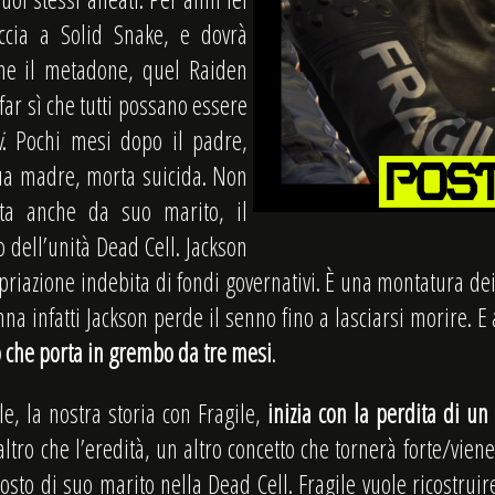
ccia a Solid Snake, e dovrà
rne il metadone, quel Raiden
far sì che tutti possano essere
i
. Pochi mesi dopo il padre,
ua madre, morta suicida. Non
ata anche da suo marito, il
 dell’unità Dead Cell. Jackson
riazione indebita di fondi governativi. È una montatura dei 
na infatti Jackson perde il senno fino a lasciarsi morire. E
 che porta in grembo da tre mesi
.
le, la nostra storia con Fragile,
inizia con la perdita di un
ltro che l’eredità, un altro concetto che tornerà forte/vien
osto di suo marito nella Dead Cell. Fragile vuole ricostruir