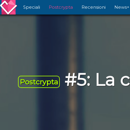
Speciali
Postcrypta
Recensioni
News+
#5: La c
Postcrypta