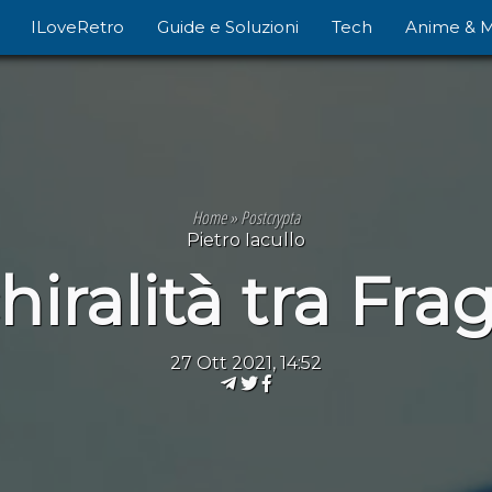
ILoveRetro
Guide e Soluzioni
Tech
Anime & 
Home
»
Postcrypta
Pietro Iacullo
hiralità tra Fra
27 Ott 2021, 14:52