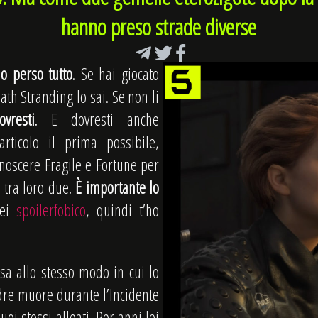
hanno preso strade diverse
o perso tutto
. Se hai giocato
th Stranding lo sai. Se non li
ovresti
. E dovresti anche
rticolo il prima possibile,
noscere Fragile e Fortune per
à tra loro due.
È importante lo
sei
spoilerfobico
, quindi t’ho
sa allo stesso modo in cui lo
dre muore durante l’Incidente
uoi stessi alleati. Per anni lei