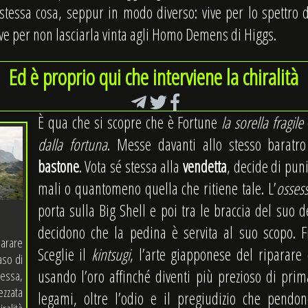
 stessa cosa, seppur in modo diverso: vive per lo spettro 
ive per non lasciarla vinta agli Homo Demens di Higgs.
Ed è proprio qui che interviene la chiralità
È qua che si scopre che è Fortune
la sorella fragile
dalla fortuna
. Messe davanti allo stesso baratro
bastone
. Vota sé stessa alla
vendetta
, decide di punir
mali o quantomeno quella che ritiene tale. L’
osses
porta sulla Big Shell e poi tra le braccia del suo d
decidono che la pedina è servita al suo scopo. F
parare
Sceglie il
kintsugi
, l’arte giapponese del riparare 
aso di
usando l’oro affinché diventi più prezioso di pri
stessa,
ezzata
legami, oltre l’odio e il pregiudizio che pend