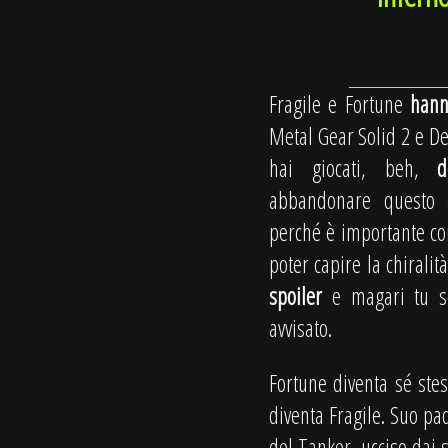
Fragile e Fortune
hann
Metal Gear Solid 2 e Dea
hai giocati, beh,
d
abbandonare questo a
perché è importante co
poter capire la chiralit
spoiler
e magari tu 
avvisato.
Fortune diventa sé stes
diventa Fragile. Suo pa
del Tanker, ucciso dai s