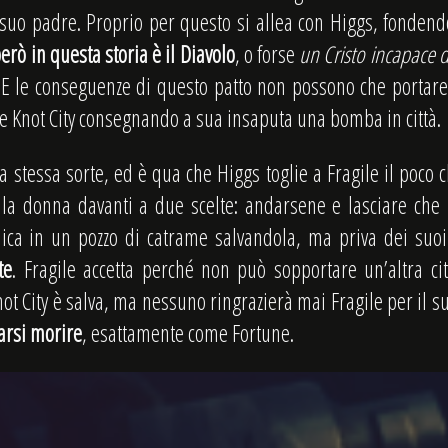
suo padre. Proprio per questo si allea con Higgs, fonden
erò in questa storia è il Diavolo
, o forse
un Cristo incapace di
 E le conseguenze di questo patto non possono che portare 
e Knot City consegnando a sua insaputa una bomba in città.
la stessa sorte, ed è qua che Higgs toglie a Fragile il poco c
e la donna davanti a due scelte: andarsene e lasciare che 
ica in un pozzo di catrame salvandola, ma priva dei su
te
. Fragile accetta perché non può sopportare un’altra ci
not City è salva, ma nessuno ringrazierà mai Fragile per il s
iarsi morire
, esattamente come Fortune.