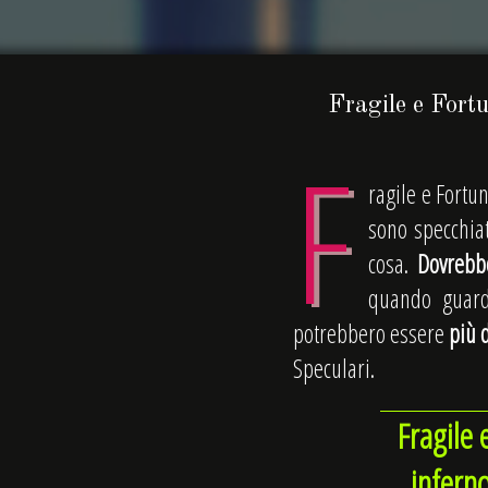
Fragile e Fortu
F
ragile e Fortu
sono specchia
cosa.
Dovrebb
quando guard
potrebbero essere
più d
Speculari.
Fragile 
infern