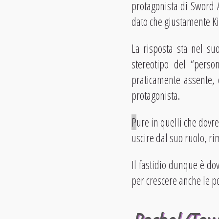
protagonista di Sword 
dato che giustamente Ki
La risposta sta nel su
stereotipo del “perso
praticamente assente, c
protagonista.
P
ure in quelli che dovr
uscire dal suo ruolo, r
Il fastidio dunque è dov
per crescere anche le p