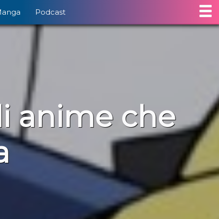
Manga
Podcast
li anime che
a