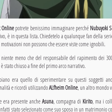
 Online
potrete benissimo immaginare perché
Nubuyoki S
vo, è in questa lista. Chiedetelo a qualunque fan della seri
e motivazioni non possono che essere viste come ignobili.
o niente meno che del responsabile del rapimento dei 300
 è stato chiuso a fine del primo arco narrativo.
piano era quello di sperimentare su questi soggetti anc
alità e ricordi utilizzando
ALfheim Online
, un altro mondo v
te era presente anche
Asuna
, compagna di
Kirito
, ma i col
 infatti stato selezionato come suo sposo in un matrimonio c