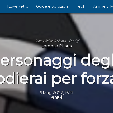
ILoveRetro
Guide e Soluzioni
Tech
Anime & 
Home
»
Anime & Manga
»
Consigli
Lorenzo Pllana
 personaggi deg
odierai per forz
6 Mag 2022, 16:21