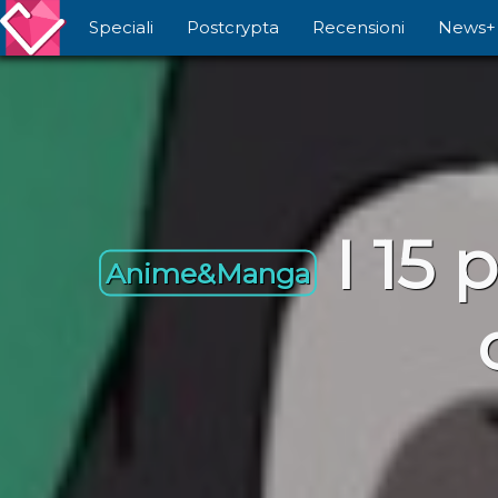
Speciali
Postcrypta
Recensioni
News+
I 15
Anime&Manga