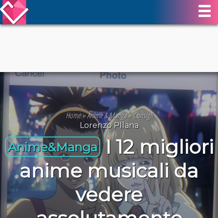
Home
»
Anime & Manga
»
Consigli
Lorenzo Pllana
I 12 migliori
Anime&Manga
anime musicali da
vedere