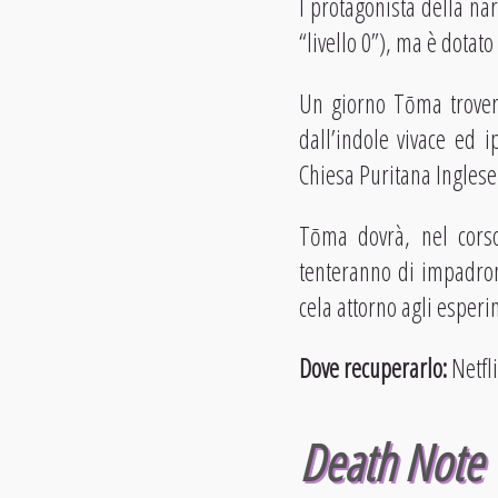
l protagonista della na
“livello 0”), ma è dotato
Un giorno Tōma trover
dall’indole vivace ed ip
Chiesa Puritana Inglese 
Tōma dovrà, nel corso
tenteranno di impadron
cela attorno agli esperi
Dove recuperarlo:
Netfl
Death Note