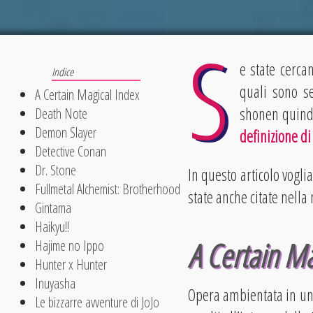
S
e state cerca
quali sono s
A Certain Magical Index
shonen quindi
Death Note
Demon Slayer
definizione d
Detective Conan
Dr. Stone
In questo articolo vogli
Fullmetal Alchemist: Brotherhood
state anche citate nella
Gintama
Haikyu!!
A Certain Ma
Hajime no Ippo
Hunter x Hunter
Inuyasha
Opera ambientata in un
Le bizzarre avventure di JoJo