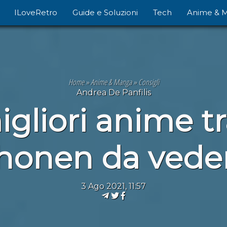
ILoveRetro
Guide e Soluzioni
Tech
Anime & 
Home
»
Anime & Manga
»
Consigli
Andrea De Panfilis
migliori anime t
honen da vede
3 Ago 2021, 11:57