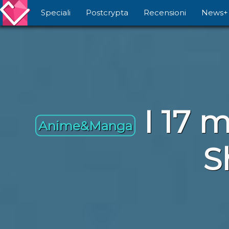
Speciali
Postcrypta
Recensioni
News+
I 17 
Anime&Manga
S