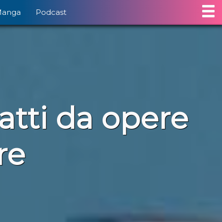
Manga
Podcast
ratti da opere
re