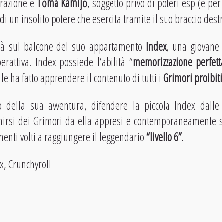
rrazione è
Tōma Kamijō
, soggetto privo di poteri esp (e pe
 di un insolito potere che esercita tramite il suo braccio destr
à sul balcone del suo appartamento
Index
, una giovane 
erattiva. Index possiede l’abilità “
memorizzazione perfett
le ha fatto apprendere il contenuto di tutti i
Grimori proibiti
 della sua avventura, difendere la piccola Index dalle
irsi dei Grimori da ella appresi e contemporaneamente sv
menti volti a raggiungere il leggendario
“livello 6”
.
ix, Crunchyroll