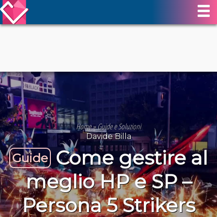
Home
»
Guide e Soluzioni
Davide Billa
Come gestire al
Guide
meglio HP e SP –
Persona 5 Strikers