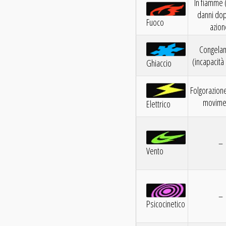
In fiamme (
danni dop
Fuoco
azion
Congela
(incapacità 
Ghiaccio
Folgorazione 
movime
Elettrico
–
Vento
–
Psicocinetico