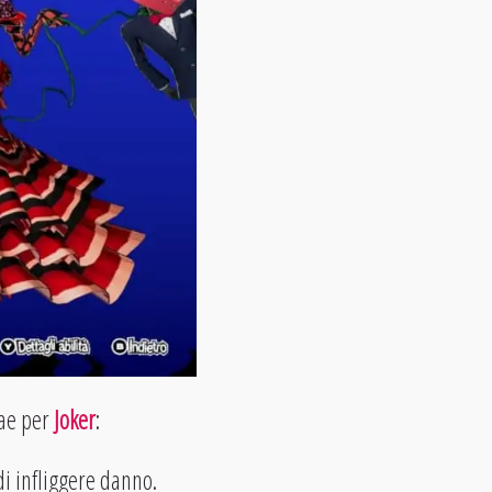
nae per
Joker
:
di infliggere danno.