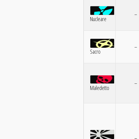
–
Nucleare
–
Sacro
–
Maledetto
–