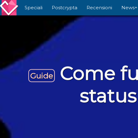
Speciali
Postcrypta
Recensioni
News+
Come fun
Guide
status