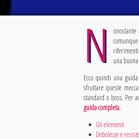
N
onostante 
comunque 
riferimenti
una buona c
Ecco quindi una guida 
sfruttare queste meccan
standard o boss. Per av
guida completa
.
Gli elementi
Debolezze e resist