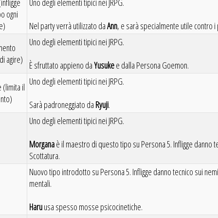
infligge
Uno degli elementi tipici nei JRPG.
o ogni
e)
Nel party verrà utilizzato da
Ann
, e sarà specialmente utile contro i
Uno degli elementi tipici nei JRPG.
mento
di agire)
È sfruttato appieno da
Yusuke
e dalla Persona Goemon.
Uno degli elementi tipici nei JRPG.
(limita il
nto)
Sarà padroneggiato da
Ryuji
.
Uno degli elementi tipici nei JRPG.
Morgana
è il maestro di questo tipo su Persona 5. Infligge danno te
Scottatura.
Nuovo tipo introdotto su Persona 5. Infligge danno tecnico sui nemici
mentali.
Haru
usa spesso mosse psicocinetiche.