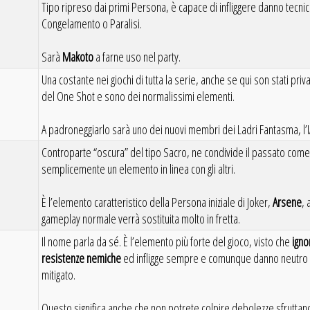
Tipo ripreso dai primi Persona, è capace di infliggere danno tecnic
Congelamento o Paralisi.
Sarà
Makoto
a farne uso nel party.
Una costante nei giochi di tutta la serie, anche se qui son stati priv
del One Shot e sono dei normalissimi elementi.
A padroneggiarlo sarà uno dei nuovi membri dei Ladri Fantasma, l’
Controparte “oscura” del tipo Sacro, ne condivide il passato come
semplicemente un elemento in linea con gli altri.
È l’elemento caratteristico della Persona iniziale di Joker,
Arsene
, 
gameplay normale verrà sostituita molto in fretta.
Il nome parla da sé. È l’elemento più forte del gioco, visto che
igno
resistenze nemiche
ed infligge sempre e comunque danno neutro s
mitigato.
Questo significa anche che non potrete colpire debolezze sfruttan