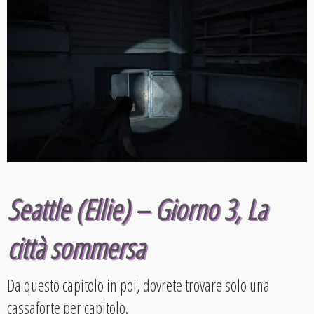
Seattle (Ellie) – Giorno 3, La
città sommersa
Da questo capitolo in poi, dovrete trovare solo una
cassaforte per capitolo.