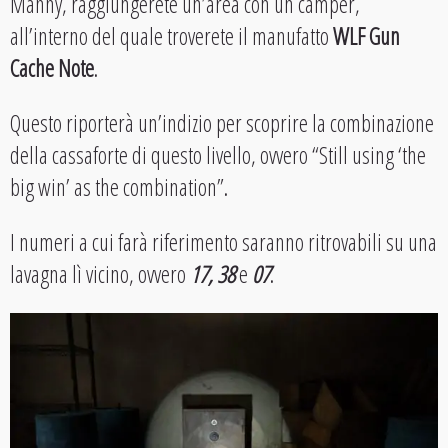
Manny, raggiungerete un’area con un camper,
all’interno del quale troverete il manufatto
WLF Gun
Cache Note
.
Questo riporterà un’indizio per scoprire la combinazione
della cassaforte di questo livello, ovvero “Still using ‘the
big win’ as the combination”.
I numeri a cui farà riferimento saranno ritrovabili su una
lavagna lì vicino, ovvero
17, 38
e
07
.