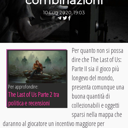
combinazioni
10 Lug 2020, 19:03
Per quanto non si possa
dire che The Last of Us:
Parte II sia il gioco più
longevo del mondo,
presenta comunque una
Per approfondire:
The Last of Us Parte 2 tra
buona quantità di
politica e recensioni
collezionabili e oggetti
sparsi nella mappa che
daranno al giocatore un incentivo maggiore per