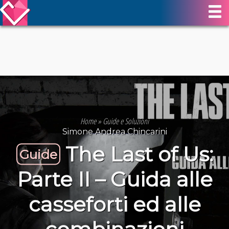
Home
»
Guide e Soluzioni
Simone Andrea Chincarini
The Last of Us:
Guide
Parte II – Guida alle
casseforti ed alle