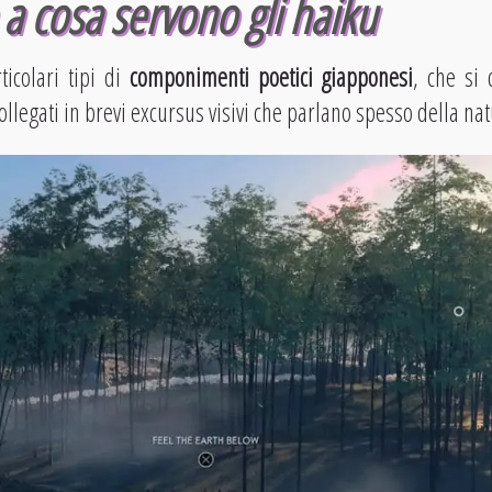
a cosa servono gli haiku
ticolari tipi di
componimenti poetici giapponesi
, che si 
llegati in brevi excursus visivi che parlano spesso della nat