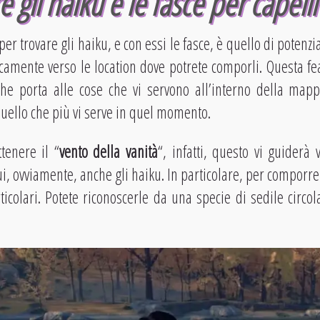
 gli haiku e le fasce per capelli
er trovare gli haiku, e con essi le fasce, è quello di potenzia
camente verso le location dove potrete comporli. Questa fe
he porta alle cose che vi servono all’interno della map
quello che più vi serve in quel momento.
tenere il “
vento della vanità
“, infatti, questo vi guiderà v
ui, ovviamente, anche gli haiku. In particolare, per comporre
ticolari. Potete riconoscerle da una specie di sedile circo