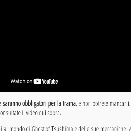
e
saranno obbligatori per la trama
, e non potrete mancarli
consultate il video qui sopra.
gli al mondo di Ghost of Tsushima e delle sue meccaniche, vi