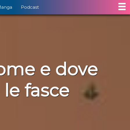
Manga
Podcast
Come e dove
 le fasce