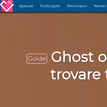
Speciali
Postcrypta
Recensioni
News+
Ghost o
Guide
trovare 