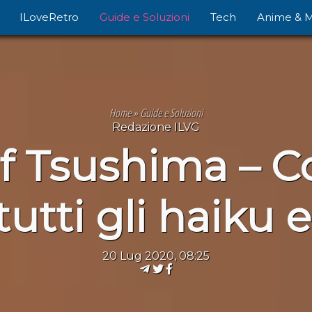
ILoveRetro
Guide e Soluzioni
Tech
Anime & 
Home
»
Guide e Soluzioni
Redazione ILVG
f Tsushima – 
tutti gli haiku e
20 Lug 2020, 08:25