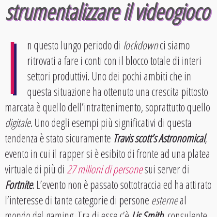
strumentalizzare il videogioco
I
n questo lungo periodo di
lockdown
ci siamo
ritrovati a fare i conti con il blocco totale di interi
settori produttivi. Uno dei pochi ambiti che in
questa situazione ha ottenuto una crescita pittosto
marcata è quello dell’intrattenimento, soprattutto quello
digitale
. Uno degli esempi più significativi di questa
tendenza è stato sicuramente
Travis scott’s Astronomical
,
evento in cui il rapper si è esibito di fronte ad una platea
virtuale di più di
27 milioni di persone
sui server di
Fortnite
. L’evento non è passato sottotraccia ed ha attirato
l’interesse di tante categorie di persone
esterne
al
mondo del gaming. Tra di esse c’è
Lis Smith
, consulente