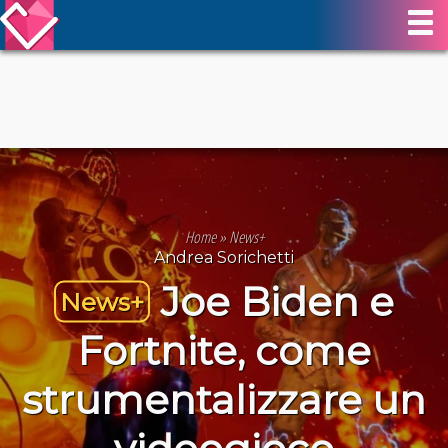
Home
»
News+
Andrea Sorichetti
Joe Biden e
News+
Fortnite, come
strumentalizzare un