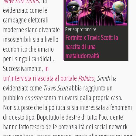
New York Times
, ha
evidenziato come le
campagne elettorali
moderne siano diventate
Per approfondire:
Fortnite x Travis Scott: la
insostenibili sia a livello
nascita di una
economico che umano
metaludorealtà
per i singoli candidati.
Successivamente,
in
un’intervista rilasciata al portale
Politico
,
Smith
ha
evidenziato come
Travis Scott
abbia raggiunto un
pubblico
enorme
senza muoversi dalla propria casa.
Non stupisce che la politica si sia interessata a fenomeni
di questo tipo. Dopotutto le destre di tutto l’occidente
hanno fatto tesoro delle potenzialità dei social network