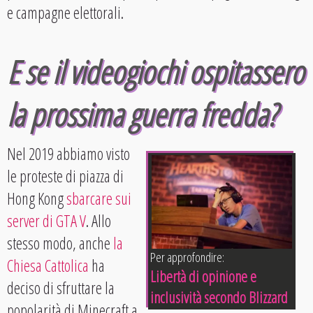
e campagne elettorali.
E se il videogiochi ospitassero
la prossima guerra fredda?
Nel 2019 abbiamo visto
le proteste di piazza di
Hong Kong
sbarcare sui
server di GTA V
. Allo
stesso modo, anche
la
Per approfondire:
Chiesa Cattolica
ha
Libertà di opinione e
deciso di sfruttare la
inclusività secondo Blizzard
popolarità di Minecraft a