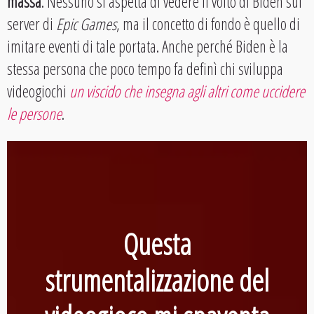
massa
. Nessuno si aspetta di vedere il volto di Biden sui
server di
Epic Games
, ma il concetto di fondo è quello di
imitare eventi di tale portata. Anche perché Biden è la
stessa persona che poco tempo fa definì chi sviluppa
videogiochi
un viscido che insegna agli altri come uccidere
le persone
.
Questa
strumentalizzazione del