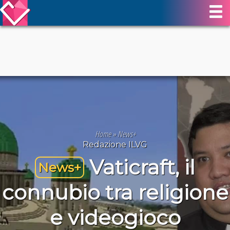
Home
»
News+
Redazione ILVG
Vaticraft, il
News+
connubio tra religione
e videogioco