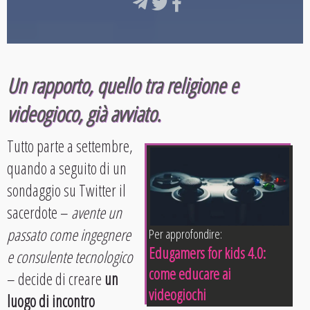
Un rapporto, quello tra religione e
videogioco, già avviato.
Tutto parte a settembre,
quando a seguito di un
sondaggio su Twitter il
sacerdote –
avente un
passato come ingegnere
Per approfondire:
Edugamers for kids 4.0:
e consulente tecnologico
come educare ai
– decide di creare
un
videogiochi
luogo di incontro