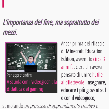
L’importanza del fine, ma soprattutto dei
mezzi.
Ancor prima del rilascio
di
Minecraft Education
Edition
, avvenuto
circa 3
anni fa
, c’era chi aveva
pensato di unire
l’utile
Per approfondire:
A scuola con i videogiochi: la
al dilettevole
.
Insegnare,
didattica del gaming
educare i più giovani sul
e con il videogioco,
stimolando
un processo di apprendimento creativo e