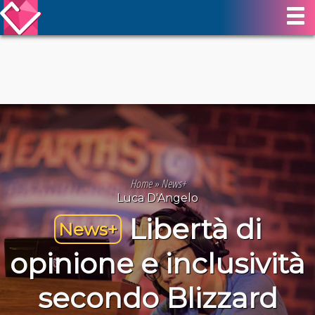
Home
»
News+
Luca D'Angelo
Libertà di
News+
opinione e inclusività
secondo Blizzard