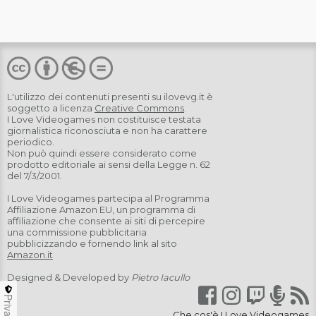
L'utilizzo dei contenuti presenti su
ilovevg.it
è
soggetto a licenza
Creative Commons
.
I Love Videogames non costituisce testata
giornalistica riconosciuta e non ha carattere
periodico.
Non può quindi essere considerato come
prodotto editoriale ai sensi della Legge n. 62
del 7/3/2001.
I Love Videogames partecipa al Programma
Affiliazione Amazon EU, un programma di
affiliazione che consente ai siti di percepire
una commissione pubblicitaria
pubblicizzando e fornendo link al sito
Amazon.it
Designed & Developed by
Pietro Iacullo
Privacy
Che cos'è I Love Videogames