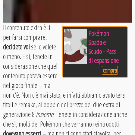
Il contenuto extra è lì
Pokémon
per farsi comprare,
Spada e
decidete voi
se lo volete
Scudo - Pass
o meno. E sì, tenete in
di espansione
considerazione che quel
compra
contenuto poteva essere
nel gioco finale – ma
non c’è. Non c’è mai stato, e infatti abbiamo avuto terzi
titoli e remake, al doppio del prezzo dei due extra di
generazione 8
insieme
. Tenete in considerazione anche
che sì, molti dei Pokémon che verranno reintrodotti
dovevano esserci
– ma non ci sono stati stavolta, per i