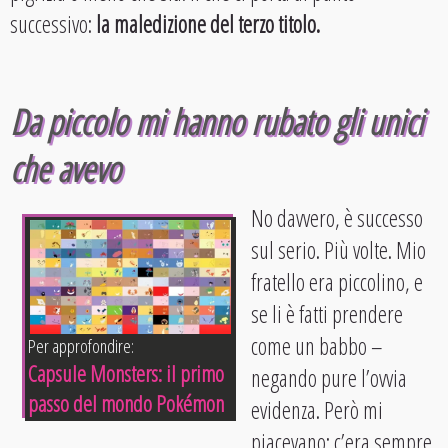
successivo:
la maledizione del terzo titolo.
Da piccolo mi hanno rubato gli unici
che avevo
No davvero, è successo
sul serio. Più volte. Mio
fratello era piccolino, e
se li è fatti prendere
come un babbo –
Per approfondire:
Capsule Monsters: il primo
negando pure l’ovvia
passo del mondo Pokémon
evidenza. Però mi
piacevano: c’era sempre