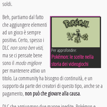
soldi.
Beh, partiamo dal fatto
che aggiungere elementi
ad un gioco è sempre
positivo. Certo, spesso i
DLC
non sono ben visti
,
Per approfondire:
ma se ci pensate bene
Pokémon: le scelte nella
sono il
modo migliore
storia dei videogiochi
per mantenere attivo un
titolo. La community ha bisogno di continuità, e un
supporto da parte dei creatori di questo tipo, anche se a
pagamento,
non può che giovare alla causa
.
DLC che aggiungono due mappe inedite, Pokémon e