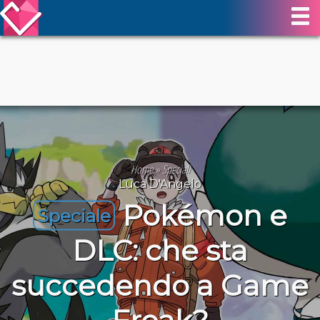
Home
»
Speciali
Luca D'Angelo
Pokémon e
Speciale
DLC: che sta
succedendo a Game