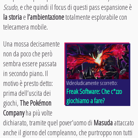
Scudo
, e che quindi il focus di questi pass espansione è
la storia
e
l’ambientazione
totalmente esplorabile con
telecamera mobile.
Una mossa decisamente
non da poco che però
sembra essere passata
in secondo piano. Il
motivo è presto detto:
Videoludicamente scorretto:
Freak Software: Che c*zzo
prima dell’uscita dei
giochiamo a fare?
giochi,
The Pokémon
Company
ha più volte
dichiarato, tramite quel pover’uomo di
Masuda
attaccato
anche il giorno del compleanno, che purtroppo non tutti