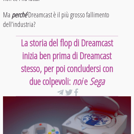
Ma
perché
Dreamcast è il più grosso fallimento
dell’industria?
La storia del flop di Dreamcast
inizia ben prima di Dreamcast
stesso, per poi concludersi con
due colpevoli:
noi
e
Sega