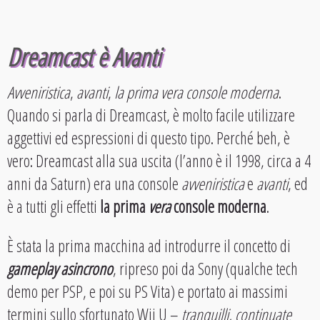
Dreamcast è Avanti
Avveniristica
,
avanti
,
la prima vera console moderna
.
Quando si parla di Dreamcast, è molto facile utilizzare
aggettivi ed espressioni di questo tipo. Perché beh, è
vero: Dreamcast alla sua uscita (l’anno è il 1998, circa a 4
anni da Saturn) era una console
avveniristica
e
avanti
, ed
è a tutti gli effetti
la prima
vera
console moderna
.
È stata la prima macchina ad introdurre il concetto di
gameplay asincrono
, ripreso poi da Sony (qualche tech
demo per PSP, e poi su PS Vita) e portato ai massimi
termini sullo sfortunato Wii U –
tranquilli, continuate