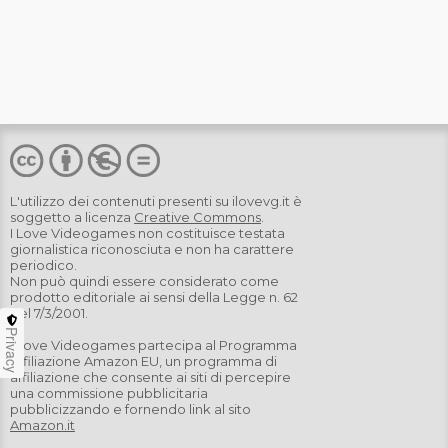
L'utilizzo dei contenuti presenti su
ilovevg.it
è
soggetto a licenza
Creative Commons
.
I Love Videogames non costituisce testata
giornalistica riconosciuta e non ha carattere
periodico.
Non può quindi essere considerato come
prodotto editoriale ai sensi della Legge n. 62
del 7/3/2001.
Privacy
I Love Videogames partecipa al Programma
Affiliazione Amazon EU, un programma di
affiliazione che consente ai siti di percepire
una commissione pubblicitaria
pubblicizzando e fornendo link al sito
Amazon.it