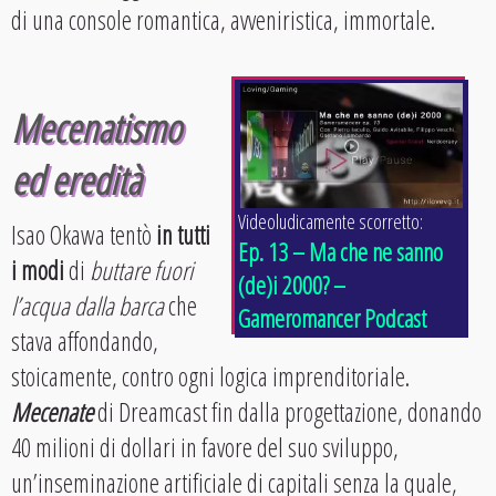
di una console romantica, avveniristica, immortale.
Mecenatismo
ed eredità
Videoludicamente scorretto:
Isao Okawa tentò
in tutti
Ep. 13 – Ma che ne sanno
i modi
di
buttare fuori
(de)i 2000? –
l’acqua dalla barca
che
Gameromancer Podcast
stava affondando,
stoicamente, contro ogni logica imprenditoriale.
Mecenate
di Dreamcast fin dalla progettazione, donando
40 milioni di dollari in favore del suo sviluppo,
un’inseminazione artificiale di capitali senza la quale,