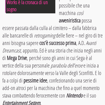
Works è la cronaca di un
possibile che una
sogno
macchina
così
avveniristica
possa
essere passata dalla culla al cimitero – dalla fabbrica
alle bancarelle di
retrogaming
delle fiere – nel giro di tre
anni bisogna sapere
cos’è successo prima
, A.D.
Avanti
Dreamcast
, appunto. Ed è una storia che inizia negli anni
di
Mega Drive
, perché sono gli anni in cui Sega è al
vertice della sua personale
parabola dell’eroe
e inizia a
rotolare dolorosamente verso la Valle degli Sconfitti. E lo
fa a colpi di
pessime idee
, confezionando una serie di
add-on atroci per la macchina che fino a quel momento
stava combattendo ferocemente con
Nintendo
e il suo
Entertainment System
.