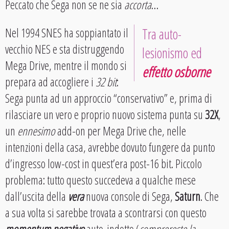
Peccato che Sega non se ne sia
accorta
…
Nel 1994 SNES ha soppiantato il
Tra auto-
vecchio NES e sta distruggendo
lesionismo ed
Mega Drive, mentre il mondo si
effetto osborne
prepara ad accogliere i
32 bit
:
Sega punta ad un approccio “conservativo” e, prima di
rilasciare un vero e proprio nuovo sistema punta su
32X
,
un
ennesimo
add-on per Mega Drive che, nelle
intenzioni della casa, avrebbe dovuto fungere da punto
d’ingresso low-cost in quest’era post-16 bit. Piccolo
problema: tutto questo succedeva a qualche mese
dall’uscita della
vera
nuova console di Sega,
Saturn
. Che
a sua volta si sarebbe trovata a scontrarsi con questo
momentum negativo
auto-indotto (
comprereste la