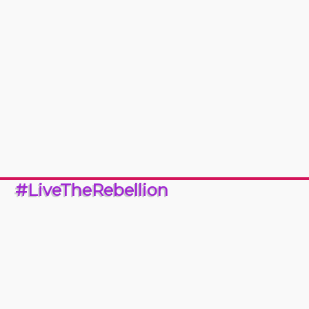
#LiveTheRebellion