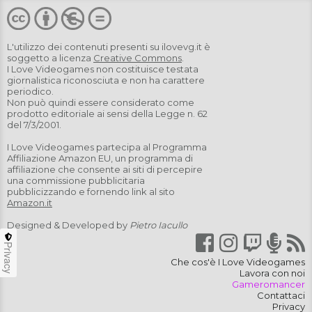
L'utilizzo dei contenuti presenti su
ilovevg.it
è
soggetto a licenza
Creative Commons
.
I Love Videogames non costituisce testata
giornalistica riconosciuta e non ha carattere
periodico.
Non può quindi essere considerato come
prodotto editoriale ai sensi della Legge n. 62
del 7/3/2001.
I Love Videogames partecipa al Programma
Affiliazione Amazon EU, un programma di
affiliazione che consente ai siti di percepire
una commissione pubblicitaria
pubblicizzando e fornendo link al sito
Amazon.it
Designed & Developed by
Pietro Iacullo
Privacy
Che cos'è I Love Videogames
Lavora con noi
Gameromancer
Contattaci
Privacy