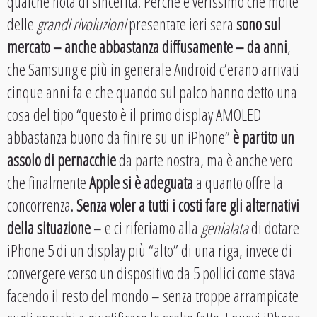
qualche nota di sincerità. Perché è verissimo che molte
delle
grandi rivoluzioni
presentate ieri sera
sono sul
mercato – anche abbastanza diffusamente – da anni
,
che Samsung e più in generale Android c’erano arrivati
cinque anni fa e che quando sul palco hanno detto una
cosa del tipo “questo è il primo display AMOLED
abbastanza buono da finire su un iPhone”
è partito un
assolo di pernacchie
da parte nostra, ma è anche vero
che finalmente
Apple si è adeguata
a quanto offre la
concorrenza.
Senza voler a tutti i costi fare gli alternativi
della situazione
– e ci riferiamo alla
genialata
di dotare
iPhone 5 di un display più “alto” di una riga, invece di
convergere verso un dispositivo da 5 pollici come stava
facendo il resto del mondo – senza troppe arrampicate