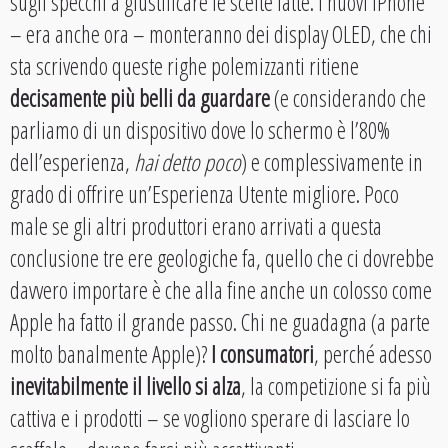
sugli specchi a giustificare le scelte fatte. I nuovi iPhone
– era anche ora – monteranno dei display OLED, che chi
sta scrivendo queste righe polemizzanti ritiene
decisamente più belli da guardare
(e considerando che
parliamo di un dispositivo dove lo schermo è l’80%
dell’esperienza,
hai detto poco
) e complessivamente in
grado di offrire un’Esperienza Utente migliore. Poco
male se gli altri produttori erano arrivati a questa
conclusione tre ere geologiche fa, quello che ci dovrebbe
davvero importare è che alla fine anche un colosso come
Apple ha fatto il grande passo. Chi ne guadagna (a parte
molto banalmente Apple)?
I consumatori
, perché adesso
inevitabilmente il livello si alza
, la competizione si fa più
cattiva e i prodotti – se vogliono sperare di lasciare lo