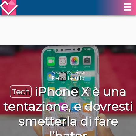
Home
»
Tech
»
Apple
Pietro Iacullo
iPhone X è una
Tech
tentazione, e dovresti
smetterla di fare