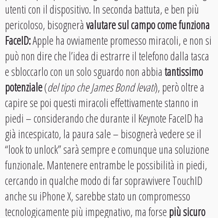
utenti con il dispositivo. In seconda battuta, e ben più
pericoloso, bisognerà
valutare sul campo come funziona
FaceID:
Apple ha ovviamente promesso miracoli, e non si
può non dire che l’idea di estrarre il telefono dalla tasca
e sbloccarlo con un solo sguardo non abbia
tantissimo
potenziale
(
del tipo che James Bond levati
), però oltre a
capire se poi questi miracoli effettivamente stanno in
piedi – considerando che durante il Keynote FaceID ha
già incespicato, la paura sale – bisognerà vedere se il
“look to unlock” sarà sempre e comunque una soluzione
funzionale. Mantenere entrambe le possibilità in piedi,
cercando in qualche modo di far sopravvivere TouchID
anche su iPhone X, sarebbe stato un compromesso
tecnologicamente più impegnativo, ma forse
più sicuro