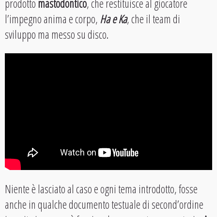
prodotto
mastodontico
, che restituisce al giocatore
l’impegno anima e corpo,
Ha e Ka
, che il team di
sviluppo ma messo su disco.
Niente è lasciato al caso e ogni tema introdotto, fosse
anche in qualche documento testuale di second’ordine