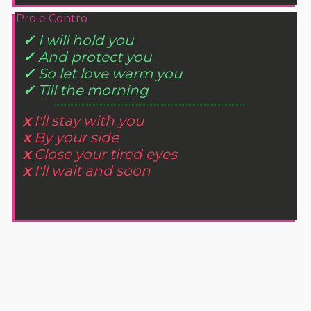
Pro e Contro
✓
I will hold you
✓
And protect you
✓
So let love warm you
✓
Till the morning
x
I'll stay with you
x
By your side
x
Close your tired eyes
x
I'll wait and soon