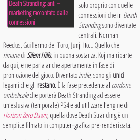
Death Stranding: anti –
solo proprio con quelle
marketing raccontato dalle
connessioni che in
Death
connessioni
Stranding
sono diventate
centrali. Norman
Reedus, Guillermo del Toro, Junji Ito… Quello che
rimane
di
Silent Hills
, in buona sostanza. Kojima riparte
da qui, e ne parla anche apertamente in fase di
promozione del gioco. Diventato
indie
, sono gli
unici
legami che gli
restano
. È la fase precedente al
cordone
ombelicale
che porterà Death Stranding ad essere
un’eslusiva (temporale) PS4 e ad utilizzare l’engine di
Horizon Zero Dawn
, quella dove Death Stranding è un
semplice filmato in computer-grafica pre-renderizzata.