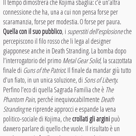
Il tempo dimostrerà che Kojima sbaglia: c’è un’altra
connessione che ha, una a cui non pensa forse per
scaramanzia, forse per modestia. O forse per paura.
Quella con il suo pubblico
, i
superstiti dell’esplosione
che
percepiscono il filo rosso che li lega al designer
giapponese anche in Death Stranding. La bomba dopo
l’interrogatorio del primo
Metal Gear Solid
, la scazzottata
finale di
Guns of the Patriot
. Il finale da mandar giù tutto
d’un fiato, in un unica soluzione, di
Sons of Liberty
.
Perfino l’eco di quella Sagrada Familia che è
The
Phantom Pain
, perché inequivocabilmente
Death
Stranding
ne riprende approcci e espande la vena
politico-sociale di Kojima, che
crollati gli argini
può
davvero parlare di quello che vuole. Il risultato è un