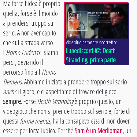
Ma forse l’idea è proprio
quella, forse è il mondo
a prendersi troppo sul
serio. A non aver capito
che sulla strada verso
Videoludicamente scorretto:
Lunediscord #2: Death
l’
Homo Ludens
ci siamo
Stranding, prima parte
persi, deviando il
percorso fino all’
Homo
Demens
. Abbiamo iniziato a prendere troppo sul serio
anche
il gioco, e ci aspettiamo di trovare del gioco
sempre
. Forse
Death Stranding
è proprio questo, un
videogioco che non si prende troppo sul serio e, forte di
questa
forma mentis
, ha la consapevolezza di non dover
essere per forza ludico. Perché
Sam è un Medioman
, un