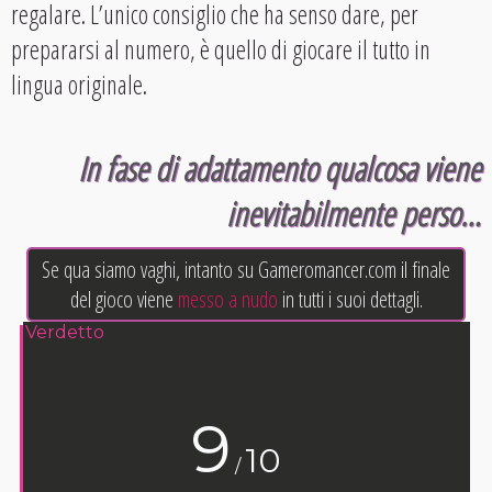
regalare. L’unico consiglio che ha senso dare, per
prepararsi al numero, è quello di giocare il tutto in
lingua originale.
In fase di adattamento qualcosa viene
inevitabilmente perso…
Se qua siamo vaghi, intanto su Gameromancer.com il finale
del gioco viene
messo a nudo
in tutti i suoi dettagli.
Verdetto
9
10
/