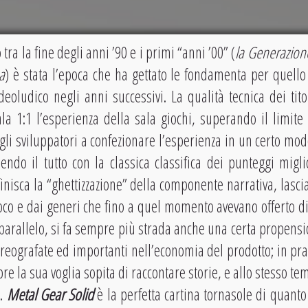
tra la fine degli anni ’90 e i primi “anni ’00” (
la Generazione
a
) è stata l’epoca che ha gettato le fondamenta per quello
eoludico negli anni successivi. La qualità tecnica dei tito
la 1:1 l’esperienza della sala giochi, superando il limite
gli sviluppatori a confezionare l’esperienza in un certo mod
endo il tutto con la classica classifica dei punteggi migl
inisca la “ghettizzazione” della componente narrativa, lasci
gioco e dai generi che fino a quel momento avevano offerto d
 parallelo, si fa sempre più strada anche una certa propensi
reografate ed importanti nell’economia del prodotto; in prat
pre la sua voglia sopita di raccontare storie, e allo stesso te
e.
Metal Gear Solid
è la perfetta cartina tornasole di quant