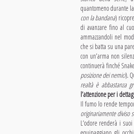
quantomeno durante la 
con la bandana
) ricopr
di avanzare fino al cu
ammazzandoli nel modo 
che si batta su una pare
con un’arma non silenzi
continuerà finché Snak
posizione dei nemici
). 
realtà è abbastanza gre
l’attenzione per i dettag
Il fumo lo rende tempor
originariamente diviso 
L’odore renderà i suoi
equipaggiano gli occhi