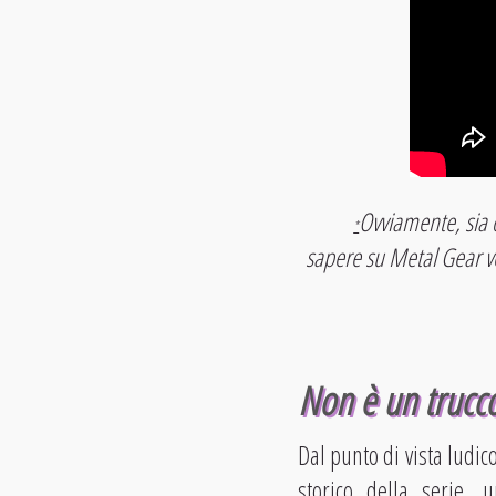
Ovviamente, sia d
*
sapere su Metal Gear ve
Non è un trucco,
Dal punto di vista ludic
storico della serie, 