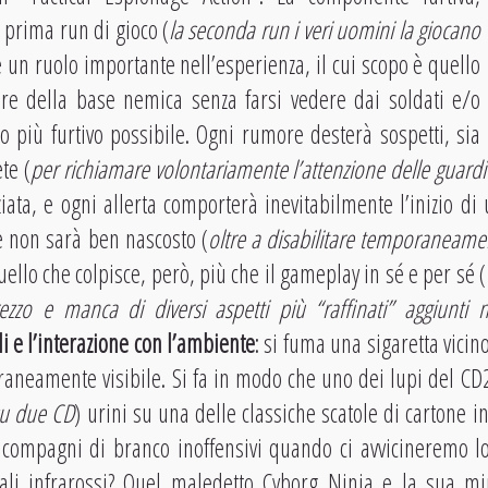
prima run di gioco (
la seconda run i veri uomini la giocano
e un ruolo importante nell’esperienza, il cui scopo è quello
ore della base nemica senza farsi vedere dai soldati e/o
più furtivo possibile. Ogni rumore desterà sospetti, sia
te (
per richiamare volontariamente l’attenzione delle guardi
ata, e ogni allerta comporterà inevitabilmente l’inizio di
e non sarà ben nascosto (
oltre a disabilitare temporaneamen
Quello che colpisce, però, più che il gameplay in sé e per sé (
zzo e manca di diversi aspetti più “raffinati” aggiunti ne
li e l’interazione con l’ambiente
: si fuma una sigaretta vicin
aneamente visibile. Si fa in modo che uno dei lupi del CD2
su due CD
) urini su una delle classiche scatole di cartone 
 compagni di branco inoffensivi quando ci avvicineremo lor
ali infrarossi? Quel maledetto Cyborg Ninja e la sua mi