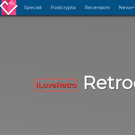
Speciali
Postcrypta
Recensioni
News+
Retro
ILoveRetro