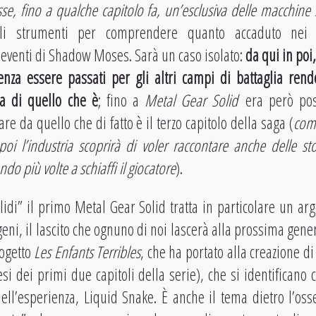
sse, fino a qualche capitolo fa, un’esclusiva delle macchine
i gli strumenti per comprendere quanto accaduto ne
i eventi di Shadow Moses. Sarà un caso isolato:
da qui in poi
enza essere passati per gli altri campi di battaglia ren
ra di quello che è
; fino a
Metal Gear Solid
era però pos
re da quello che di fatto è il terzo capitolo della saga (
com
i l’industria scoprirà di voler raccontare anche delle st
o più volte a schiaffi il giocatore
).
olidi” il primo Metal Gear Solid tratta in particolare un ar
geni, il lascito che ognuno di noi lascerà alla prossima gene
rogetto
Les Enfants Terribles
, che ha portato alla creazione di
i dei primi due capitoli della serie), che si identificano c
ell’esperienza, Liquid Snake. È anche il tema dietro l’oss