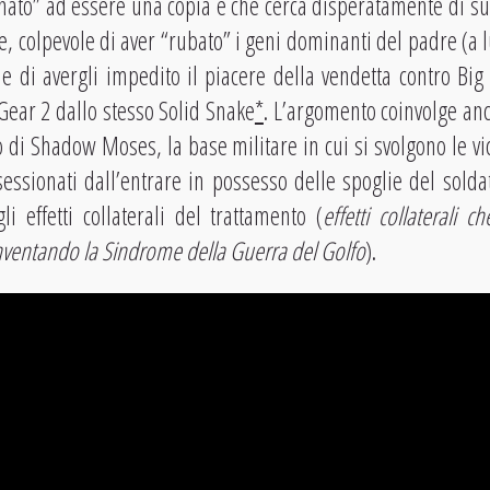
nato” ad essere una copia e che cerca disperatamente di su
, colpevole di aver “rubato” i geni dominanti del padre (a l
) e di avergli impedito il piacere della vendetta contro Big
 Gear 2 dallo stesso Solid Snake
*
. L’argomento coinvolge anc
o di Shadow Moses, la base militare in cui si svolgono le vi
ssionati dall’entrare in possesso delle spoglie del solda
 effetti collaterali del trattamento (
effetti collaterali ch
ventando la Sindrome della Guerra del Golfo
).