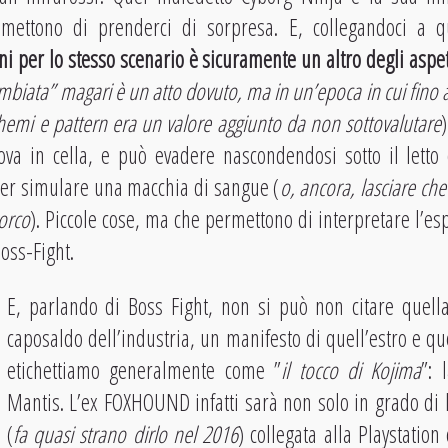
 smettono di prenderci di sorpresa. E, collegandoci a 
oni per lo stesso scenario è sicuramente un altro degli asp
ambiata” magari è un atto dovuto, ma in un’epoca in cui fino a
emi e pattern era un valore aggiunto da non sottovalutare
rova in cella, e può evadere nascondendosi sotto il letto
 per simulare una macchia di sangue (
o, ancora, lasciare che 
porco
). Piccole cose, ma che permettono di interpretare l’es
oss-Fight.
E, parlando di Boss Fight, non si può non citare quell
caposaldo dell’industria, un manifesto di quell’estro e qu
etichettiamo generalmente come ”
il tocco di Kojima
”: 
Mantis. L’ex FOXHOUND infatti sarà non solo in grado di
(
fa quasi strano dirlo nel 2016
) collegata alla Playstation