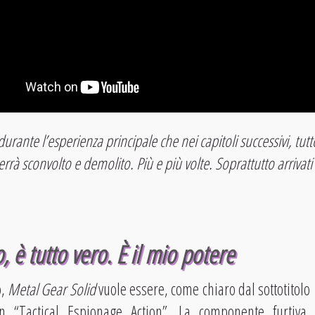
urante l’esperienza principale che nei capitoli successivi, tu
rrà sconvolto e demolito. Più e più volte. Soprattutto arrivati
 è tutto vero. È il mio potere
o,
Metal Gear Solid
vuole essere, come chiaro dal sottotitolo
un “Tactical Espionage Action”. La componente furtiva,