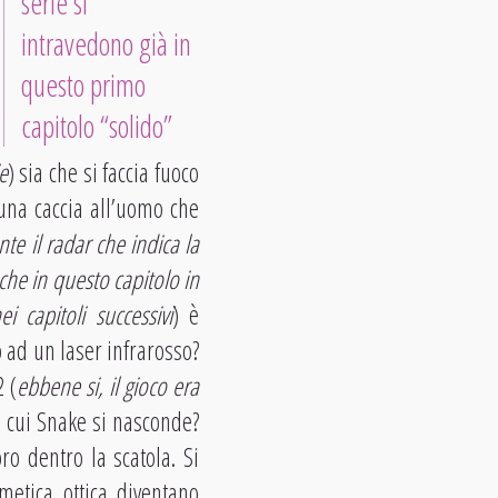
serie si
intravedono già in
questo primo
capitolo “solido”
e
) sia che si faccia fuoco
 una caccia all’uomo che
te il radar che indica la
che in questo capitolo in
i capitoli successivi
) è
o ad un laser infrarosso?
 (
ebbene si, il gioco era
in cui Snake si nasconde?
o dentro la scatola. Si
metica ottica diventano