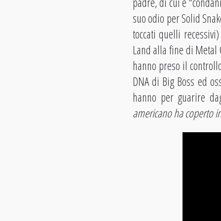
padre, di cui è “condan
suo odio per Solid Snake
toccati quelli recessivi
Land alla fine di Metal
hanno preso il controll
DNA di Big Boss ed osse
hanno per guarire dagli
americano ha coperto in