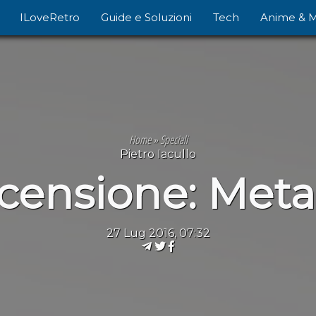
ILoveRetro
Guide e Soluzioni
Tech
Anime & 
Home
»
Speciali
Pietro Iacullo
censione: Metal
27 Lug 2016, 07:32