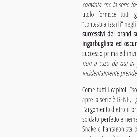
convinta che la serie fo
titolo fornisce tutt
“contestualizzarli” negl
successivi del brand s
ingarbugliata ed oscu
successo prima ed inizia
non a caso da qui in po
incidentalmente prendend
Come tutti i capitoli “s
apre la serie è GENE, i 
l’argomento dietro il p
soldato perfetto e nemes
Snake e l’antagonista d