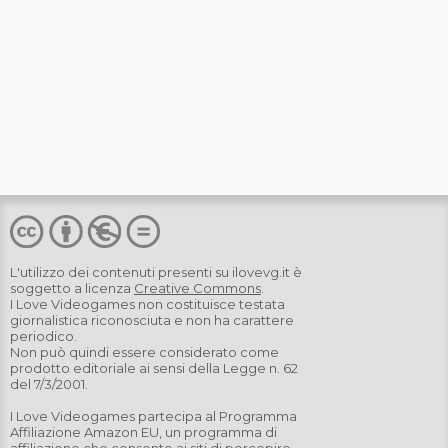
L'utilizzo dei contenuti presenti su
ilovevg.it
è
soggetto a licenza
Creative Commons
.
I Love Videogames non costituisce testata
giornalistica riconosciuta e non ha carattere
periodico.
Non può quindi essere considerato come
prodotto editoriale ai sensi della Legge n. 62
del 7/3/2001.
I Love Videogames partecipa al Programma
Affiliazione Amazon EU, un programma di
affiliazione che consente ai siti di percepire