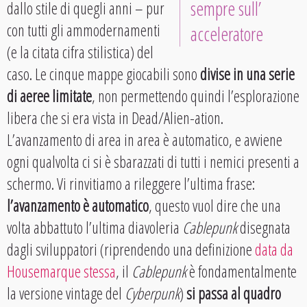
sempre sull’
dallo stile di quegli anni – pur
con tutti gli ammodernamenti
acceleratore
(e la citata cifra stilistica) del
caso. Le cinque mappe giocabili sono
divise in una serie
di aeree limitate
, non permettendo quindi l’esplorazione
libera che si era vista in Dead/Alien-ation.
L’avanzamento di area in area è automatico, e avviene
ogni qualvolta ci si è sbarazzati di tutti i nemici presenti a
schermo. Vi rinvitiamo a rileggere l’ultima frase:
l’avanzamento è automatico
, questo vuol dire che una
volta abbattuto l’ultima diavoleria
Cablepunk
disegnata
dagli sviluppatori (riprendendo una definizione
data da
Housemarque stessa
, il
Cablepunk
è fondamentalmente
la versione vintage del
Cyberpunk
)
si passa al quadro