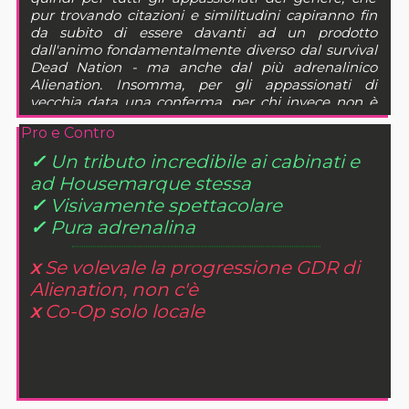
pur trovando citazioni e similitudini capiranno fin
da subito di essere davanti ad un prodotto
dall'animo fondamentalmente diverso dal survival
Dead Nation - ma anche dal più adrenalinico
Alienation. Insomma, per gli appassionati di
vecchia data una conferma, per chi invece non è
mai salito a bordo della nave di Housemarque
Pro e Contro
l'occasione è davvero una delle migliori possibili
(specie perché fino al day one c'è uno sconto del
✓
Un tributo incredibile ai cabinati e
20% sul prezzo di listino, 19.99€). Buon Cablepunk
ad Housemarque stessa
a tutti.
✓
Visivamente spettacolare
✓
Pura adrenalina
x
Se volevale la progressione GDR di
Alienation, non c'è
x
Co-Op solo locale