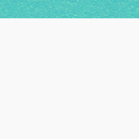
Guide
Guida ad Abilità, Talenti e Attributi
– Cyberpunk 2077