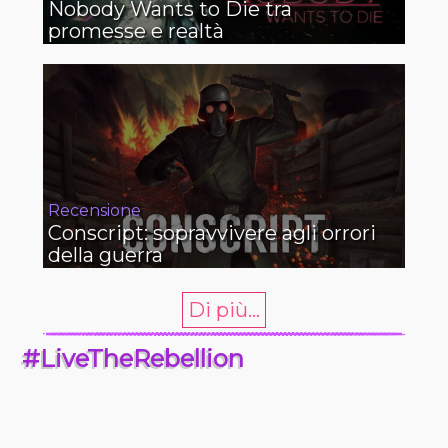
Nobody Wants to Die tra
promesse e realtà
Recensione
Conscript: sopravvivere agli orrori
della guerra
Di più...
#LiveTheRebellion