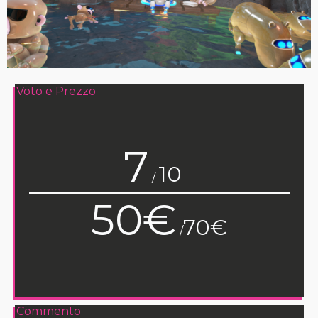
Voto e Prezzo
7
10
/
50€
70€
/
Commento