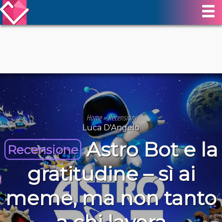
Home
»
Recensioni
Luca D'Angelo
Astro Bot e la
Recensione
gratitudine – sì ai
meme, ma non tanto