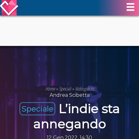
Home
»
Speciali
»
Videogiochi
Andrea Scibetta
L’indie sta
Speciale
annegando
12 Gen 2022, 14:30