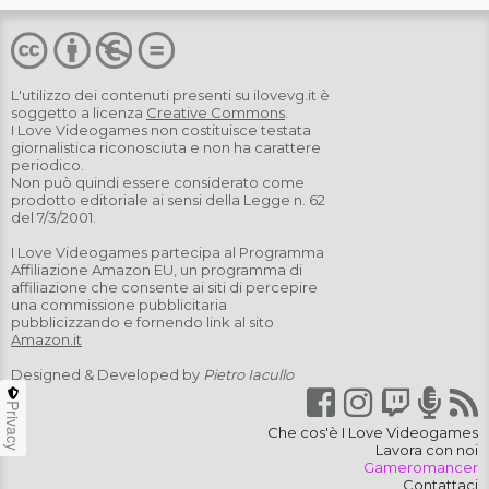
L'utilizzo dei contenuti presenti su
ilovevg.it
è
soggetto a licenza
Creative Commons
.
I Love Videogames non costituisce testata
giornalistica riconosciuta e non ha carattere
periodico.
Non può quindi essere considerato come
prodotto editoriale ai sensi della Legge n. 62
del 7/3/2001.
I Love Videogames partecipa al Programma
Affiliazione Amazon EU, un programma di
affiliazione che consente ai siti di percepire
una commissione pubblicitaria
pubblicizzando e fornendo link al sito
Amazon.it
Designed & Developed by
Pietro Iacullo
Privacy
Che cos'è I Love Videogames
Lavora con noi
Gameromancer
Contattaci