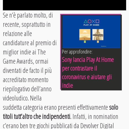
Se n’è parlato molto, di
recente, soprattutto in
relazione alle
candidature al premio di
miglior indie ai The
Per approfondire:
Sony lancia Play At Home
Game Awards, ormai
per contrastare il
diventati de facto il più
coronavirus e aiutare gli
accreditato momento
indie
riepilogativo dell’anno
videoludico. Nella
suddetta categoria erano presenti effettivamente
solo
titoli tutt’altro che indipendenti
. Infatti, in nomination
c’erano ben tre giochi pubblicati da Devolver Digital