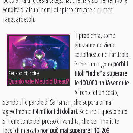
vendite di alcuni nomi di spicco arrivare a numeri
ragguardevoli.
Il problema, come
giustamente viene
sottolineato nell’articolo,
è che rimangono
pochi i
titoli “indie” a superare
Per approfondire:
Quanto vale Metroid Dread?
le 100.000 unità vendute
.
A fronte di un costo,
stando alle parole di Saltsman, che supera ormai
agevolmente i
4 milioni di dollari
. Se oltre a questo dato
si tiene conto del prezzo di vendita, che per implicite
leggi di mercato
non può mai superare i 10-20$