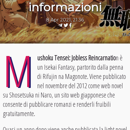
informazioni
8 Apr 2021, 21:36
M
ushoku Tensei: Jobless Reincarnatio
n è
un Isekai Fantasy, partorito dalla penna
di Rifujin na Magonote. Viene pubblicato
nel novembre del 2012 come web novel
su Shosetsuka ni Naro, un sito web giapponese che
consente di pubblicare romanzi e renderli fruibili
gratuitamente.
Quasi un anno dopo viene anche pubblicata la light novel