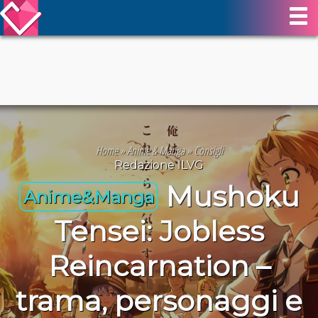
Home
»
Anime & Manga
»
Consigli
Redazione ILVG
Mushoku
Anime&Manga
Tensei: Jobless
Reincarnation –
trama, personaggi e