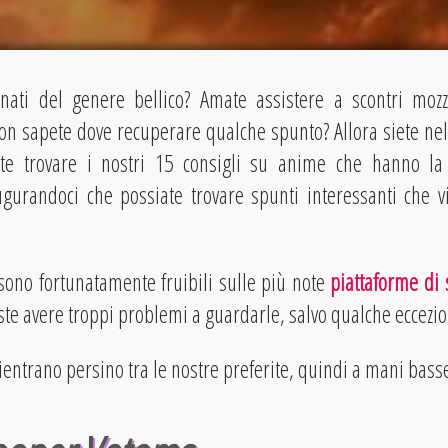
onati del genere bellico? Amate assistere a scontri moz
Non sapete dove recuperare qualche spunto? Allora siete nel
rete trovare i nostri 15 consigli su anime che hanno l
ugurandoci che possiate trovare spunti interessanti che v
sono fortunatamente fruibili sulle più note
piattaforme di
ste avere troppi problemi a guardarle, salvo qualche eccezio
ientrano persino tra le nostre preferite, quindi a mani basse