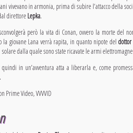
ani vivevano in armonia, prima di subire l’attacco della soci
dal direttore
Lepka
.
 sconvolgerà però la vita di Conan, ovvero la morte del no
po la giovane Lana verrà rapita, in quanto nipote del
dottor
 solare dalla quale sono state ricavate le armi elettromagne
à quindi in un’avventura atta a liberarla e, come promes
.
on Prime Video, VVVVID
n