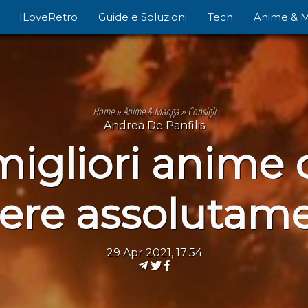
ILoveRetro
Guide e Soluzioni
Tech
Anime & 
Home
»
Anime & Manga
»
Consigli
Andrea De Panfilis
 migliori anime 
ere assolutam
29 Apr 2021, 17:54