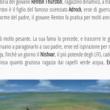
toria del giovane
Renton Thurston
, ragazzino dinamico, a tra
on è il figlio del famoso scienziato
Adrock
, eroe di guerr
 orme del padre, il giovane Renton fa pratica per molti anni
ò molto pesante. La sua fama lo precede, e trascorre le gi
nuano a paragonarlo a suo padre, eroe ed ispirazione per 
ga, finchè un giorno il
Nishvar
, il più potende degli LFO, cad
iosa quanto graziosa ragazza dai capelli verde acqua,
E