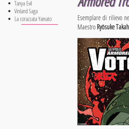
Armored Tr
Tanya Evil
Vinland Saga
Esemplare di rilievo 
La corazzata Yamato
Maestro
Ryōsuke Takah