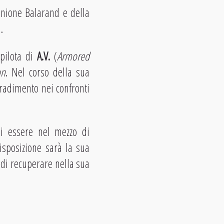
Unione Balarand e della
.
pilota di
A.V.
(
Armored
on
. Nel corso della sua
tradimento nei confronti
di essere nel mezzo di
disposizione sarà la sua
o di recuperare nella sua