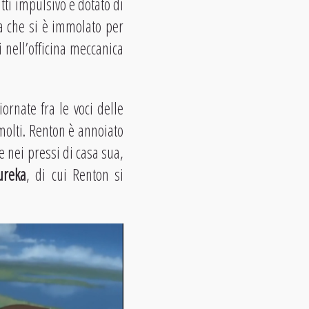
tti impulsivo e dotato di
a che si è immolato per
 nell’officina meccanica
ornate fra le voci delle
molti. Renton è annoiato
e nei pressi di casa sua,
ureka
, di cui Renton si