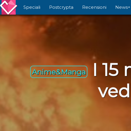
Speciali
Postcrypta
Recensioni
News+
I 15
Anime&Manga
ved