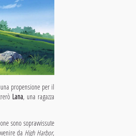
i una propensione per il
ntrerò
Lana
, una ragazza
sone sono sopravvissute
rovenire da
High Harbor
,