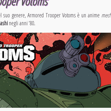
ooper Votoms
nel suo genere, Armored Trooper Votoms è un anime
mec
ashi
negli anni ’80.