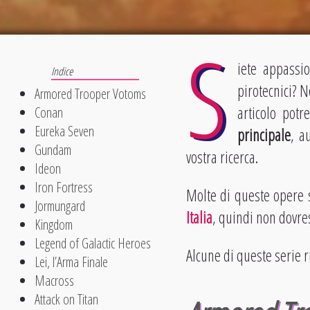
S
iete appassi
pirotecnici? 
Armored Trooper Votoms
articolo pot
Conan
Eureka Seven
principale
, a
Gundam
vostra ricerca.
Ideon
Iron Fortress
Molte di queste opere 
Jormungard
Italia
, quindi non dovre
Kingdom
Legend of Galactic Heroes
Alcune di queste serie r
Lei, l’Arma Finale
Macross
Attack on Titan