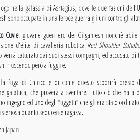
ogo nella galassia di Asrtagius, dove le due fazioni dell’
 sono occupate in una feroce guerra gli uni contro gli altri
co Cuvie
, giovane guerriero dei Gilgamesh nonchè abile 
isione d’élite di cavalleria robotica
Red Shoulder Battali
o verrà catturato dai suoi stessi compagni, ed accusato di 
h, riuscendo però a fuggire.
lla fuga di Chirico e di come questo scoprirà presto 
ne galattica, che proverà a sventare. Tutto ciò che ha a 
 suo ingegno ed uno degli “oggetti” che gli era stato ordinat
isteriosa quanto seducente ragazza.
en Japan