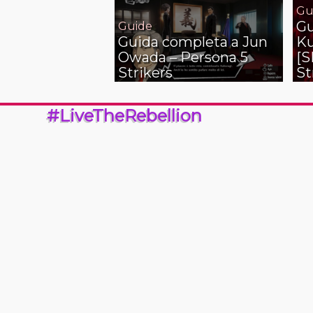
Gu
Gu
Guide
Guida completa a Jun
Ku
Owada – Persona 5
[S
Strikers
St
#LiveTheRebellion