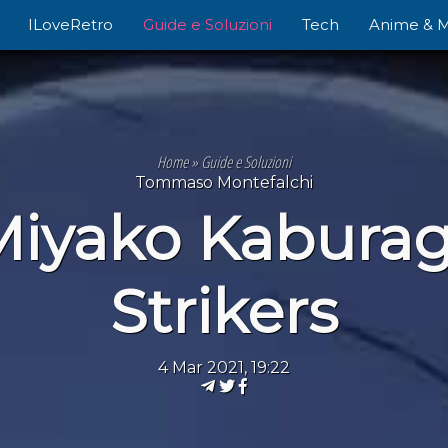
ILoveRetro
Guide e Soluzioni
Tech
Anime & 
Home
»
Guide e Soluzioni
Tommaso Montefalchi
Miyako Kaburag
Strikers
4 Mar 2021, 19:22