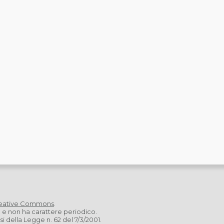
eative Commons
.
a e non ha carattere periodico.
 della Legge n. 62 del 7/3/2001.