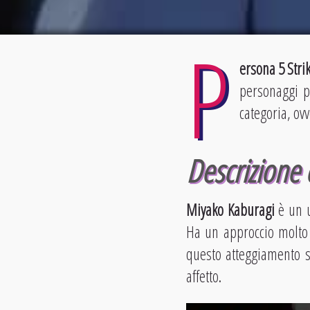
P
ersona 5 Stri
personaggi p
categoria, ov
Descrizione e
Miyako Kaburagi
è un u
Ha un approccio molto s
questo atteggiamento s
affetto.