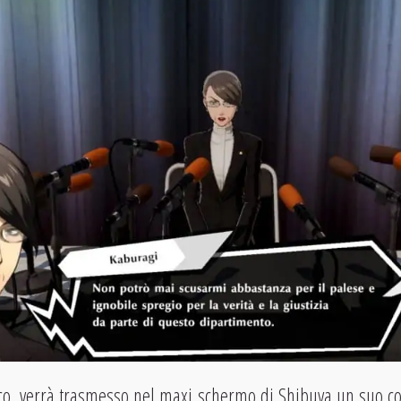
oco, verrà trasmesso nel maxi schermo di Shibuya un suo c