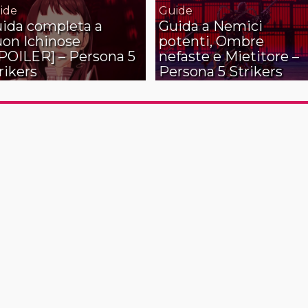
ide
Guide
ida completa a
Guida a Nemici
on Ichinose
potenti, Ombre
POILER] – Persona 5
nefaste e Mietitore –
rikers
Persona 5 Strikers