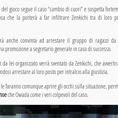
 del gioco segue il caso “cambio di cuori” e sospetta fort
sa che la porterà a far infiltrare Zenkichi tra di loro pe
rà anche convinta ad arrestare il gruppo di ragazzi d
na promozione a segretario generale in caso di successo.
tz da lei organizzato verrà sventato da Zenkichi, che avvert
dosi arrestare al loro posto per intralcio alla giustizia.
i le faranno comunque aprire gli occhi sulla situazione, per
onoe
che Owada come i veri colpevoli del caso.