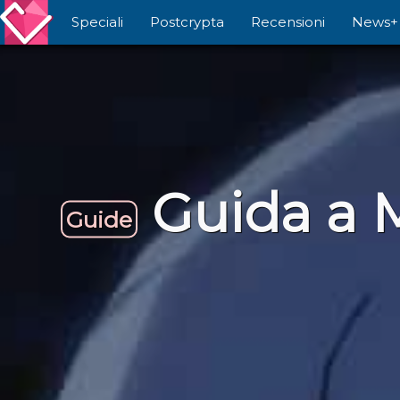
Speciali
Postcrypta
Recensioni
News+
Guida a 
Guide