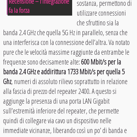
Recensione – l’integrazione
sostanza, permettono di
fa la forza
utilizzare connessioni
che sfruttino sia la
banda 2.4 GHz che quella 5G Hz in parallelo, senza che
una interferisca con la connessione dell’altra. Va notato
pure che le velocità massime raggiunte da entrambe le
frequenze sono decisamente alte:
600 Mbit/s per la
banda 2.4 GHz e addirittura 1733 Mbit/s per quella 5
Ghz
, numeri di assoluto rilievo soprattutto in relazione
alla fascia di prezzo del repeater 2400. A questo si
aggiunge la presenza di una porta LAN Gigabit
sull’estremità inferiore del repeater, che permette
quindi di collegare via cavo un dispositivo nelle
immediate vicinanze, liberando così un po’ di banda e