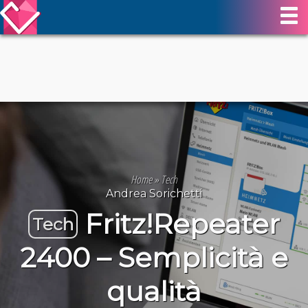
Home
»
Tech
Andrea Sorichetti
Fritz!Repeater
Tech
2400 – Semplicità e
qualità