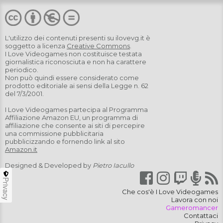
L'utilizzo dei contenuti presenti su
ilovevg.it
è
soggetto a licenza
Creative Commons
.
I Love Videogames non costituisce testata
giornalistica riconosciuta e non ha carattere
periodico.
Non può quindi essere considerato come
prodotto editoriale ai sensi della Legge n. 62
del 7/3/2001.
I Love Videogames partecipa al Programma
Affiliazione Amazon EU, un programma di
affiliazione che consente ai siti di percepire
una commissione pubblicitaria
pubblicizzando e fornendo link al sito
Amazon.it
Designed & Developed by
Pietro Iacullo
Privacy
Che cos'è I Love Videogames
Lavora con noi
Gameromancer
Contattaci