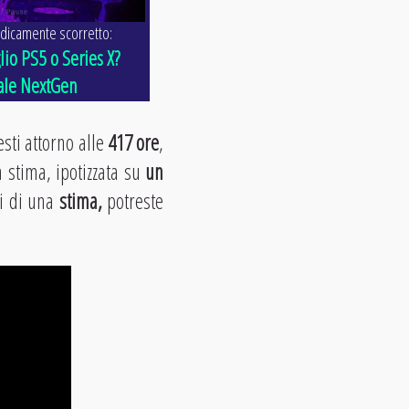
dicamente scorretto:
io PS5 o Series X?
ale NextGen
testi attorno alle
417 ore
,
 stima, ipotizzata su
un
si di una
stima,
potreste