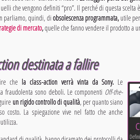
elli che vengono definiti “pro”. Il perché di questa scelta è
n parliamo, quindi, di
obsolescenza programmata,
utile pe
rategie di mercato
,
quelle che fanno vendere il prodotto a u
ion destinata a fallire
dire che
la class-action verrà vinta da Sony.
Le
tta fraudolenta sono deboli. Le componenti
Off-the-
eguire
un rigido controllo di qualità
, per quanto siano
o costo. La spiegazione vive nel fatto che anche
tilizza.
C
Defi
standard di qualità, hanno diramato dei protocolli da