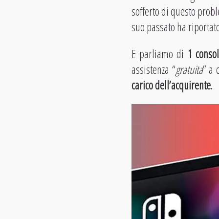
sofferto di questo prob
suo passato ha riporta
E parliamo di
1 conso
assistenza “
gratuita
” a 
carico dell’acquirente
.