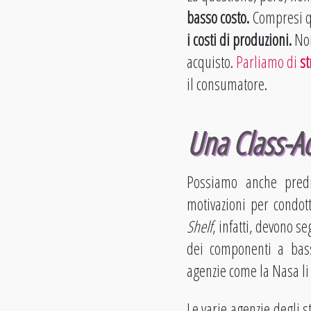
basso costo.
Compresi qu
i costi di produzioni.
No
acquisto.
Parliamo di
st
il consumatore.
Una Class-Act
Possiamo anche pre
motivazioni per condo
Shelf
, infatti, devono s
dei componenti a bass
agenzie come la Nasa li u
Le varie agenzie degli 