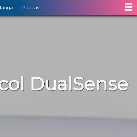
Manga
Podcast
 col DualSense