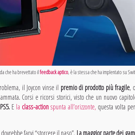
da che ha brevettato il
feedback aptico
, è la stessa che ha implentato su Swit
problema, il
Joycon vinse il
premio di prodotto più fragile
, 
mmata. Corsi e ricorsi storici, visto che un nuovo capitolo
e
PS5.
E
la
class-action
spunta all’orizzonte,
questa volta pe
dovrebbe farvi “storcere il naso”.
La maggior parte dei game