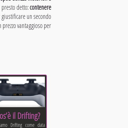
 presto detto:
contenere
r giustificare un secondo
n prezzo vantaggioso per
os’è il Drifting?
niamo Drifting come data