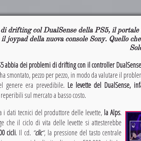
di drifting col DualSense della PS5, il portale
l joypad della nuova console Sony. Quello che
Sol
5 abbia dei problemi di drifting con il controller DualSens
ha smontato, pezzo per pezzo, in modo da valutare il proble
el genere era prevedibile.
Le levette del DualSense, infa
, reperibili sul mercato a basso costo.
ta i dati tecnici del produttore delle levette,
la Alps
.
e che il ciclo di vita delle levette si attesterebbe
00 cicli
. Il cd.
“
clic
“
, la pressione del tasto centrale