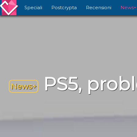
Speciali
Postcrypta
Recensioni
News+
PS5, probl
News+