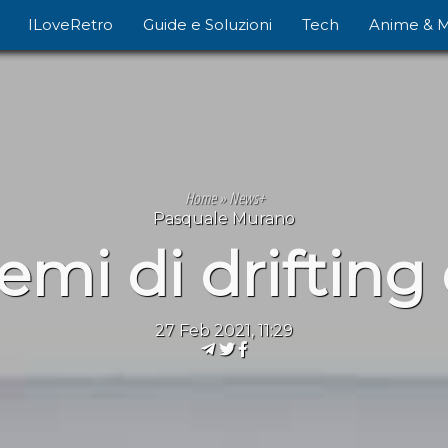
ILoveRetro
Guide e Soluzioni
Tech
Anime & 
Home
»
News+
Pasquale Murano
emi di drifting
27 Feb 2021, 11:29