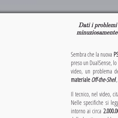
Dati i problemi 
minuziosamente i
Sembra che la nuova
PS
preso un DualSense, lo 
video, un problema d
materiale
Off-the-Shel
f
Il tecnico, nel video, ci
Nelle specifiche si legg
intorno ai circa
2.000.0