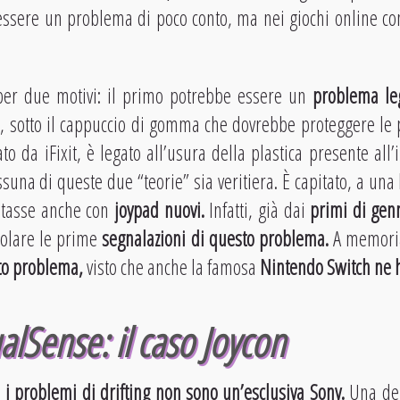
essere un problema di poco conto, ma nei giochi online com
per due motivi: il primo potrebbe essere un
problema leg
, sotto il cappuccio di gomma che dovrebbe proteggere le p
 da iFixit, è legato all’usura della plastica presente all’i
suna di queste due “teorie” sia veritiera. È capitato, a una 
entasse anche con
joypad nuovi.
Infatti, già dai
primi di gen
rcolare le prime
segnalazioni di questo problema.
A memori
to problema,
visto che anche la famosa
Nintendo
Switch
ne 
lSense: il caso Joycon
e
i problemi di drifting non sono un’esclusiva Sony.
Una del