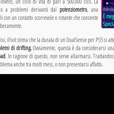
invece, un ciclo di vita di pari a 500.000 cicli. La
no a problemi derivanti dal
potenziometro
, una
Videolu
È megl
li con un contatto scorrevole o rotante che consente
Speci
liberamente.
isi, iFixit stima che la durata di un DualSense per PS5
si at
lemi di drifting.
Ovviamente, questa è da considerarsi una
pad
. In ragione di questo, non serve allarmarsi. Trattando
blema anche tra molti mesi, o non presentarsi affatto.