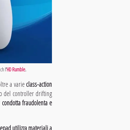
ch l
‘
HD Rumble
.
oltre a varie
class-action
 del controller drifting
r
condotta fraudolenta e
pad utilizza materiali a