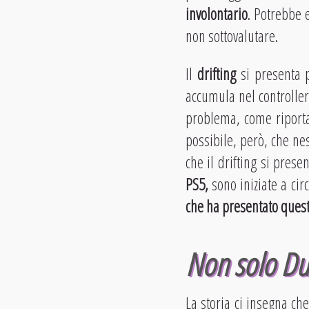
involontario
. Potrebbe 
non sottovalutare.
Il
drifting
si presenta 
accumula nel controller
problema, come riportato
possibile, però, che nes
che il drifting si pres
PS5,
sono iniziate a ci
che ha presentato ques
Non solo Dua
La storia ci insegna ch