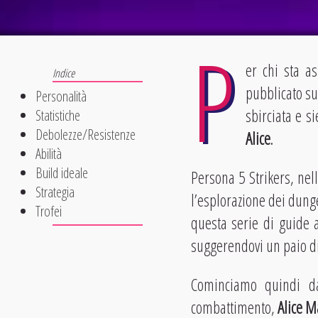
P
er chi sta as
pubblicato su
Personalità
sbirciata e s
Statistiche
Debolezze/Resistenze
Alice
.
Abilità
Build ideale
Persona 5 Strikers, nell
Strategia
l’esplorazione dei dunge
Trofei
questa serie di guide 
suggerendovi un paio di 
Cominciamo quindi da
combattimento,
Alice M