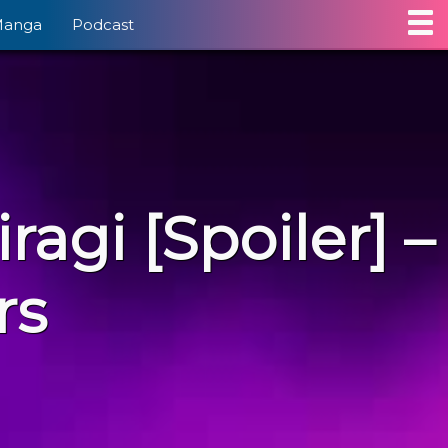
Manga
Podcast
ragi [Spoiler] –
rs