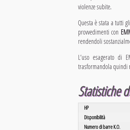
violenze subite.
Questa è stata a tutti g
provvedimenti con
EM
rendendoli sostanzialme
L’uso esagerato di E
trasformandola quindi ne
Statistiche d
HP
Disponibilità
Numero di barre K.O.