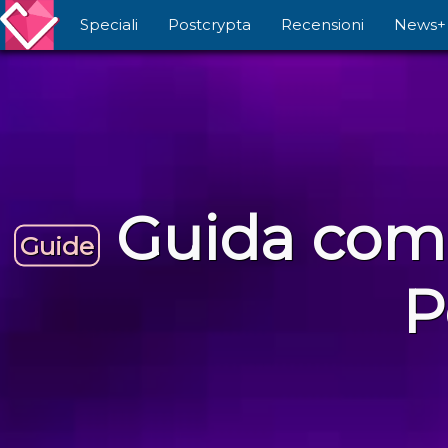
Speciali
Postcrypta
Recensioni
News+
Guida compl
Guide
P