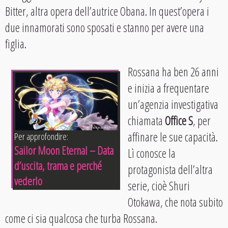
Bitter, altra opera dell’autrice Obana. In quest’opera i
due innamorati sono sposati e stanno per avere una
figlia.
Rossana ha ben 26 anni
e inizia a frequentare
un’agenzia investigativa
chiamata
Office S
, per
affinare le sue capacità.
Per approfondire:
Sailor Moon Eternal – Data
Lì conosce la
d’uscita, trama e perché
protagonista dell’altra
vederlo
serie, cioè Shuri
Otokawa, che nota subito
come ci sia qualcosa che turba Rossana.