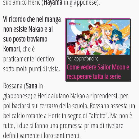
suo amico Heric (
Hayama
in giapponese).
Vi ricordo che nel manga
non esiste Nakao e al
suo posto troviamo
Komori
, che è
praticamente identico
Per approfondire:
Come vedere Sailor Moon e
sotto molti punti di vista.
recuperare tutta la serie
Rossana (
Sana
in
giapponese) e Heric aiutano Nakao a riprendersi, per
poi baciarsi sul terrazzo della scuola. Rossana assesta un
bel calcio rotante a Heric in segno di “affetto”. Ma non è
tutto, i due si fanno una promessa prima di rivelare
definitivamente i loro sentimenti.