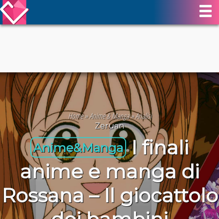
Home
»
Anime & Manga
»
Analisi
Zeruan
I finali
Anime&Manga
anime e manga di
Rossana – Il giocattolo