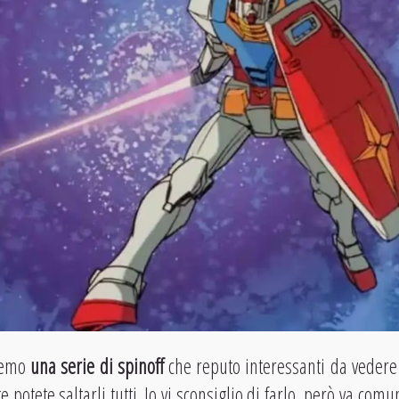
remo
una serie di spinoff
che reputo interessanti da vedere
te potete saltarli tutti. Io vi sconsiglio di farlo, però va co