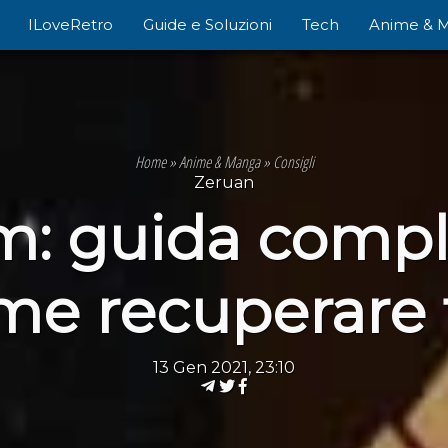
ILoveRetro
Guide e Soluzioni
Tech
Anime & 
Home
»
Anime & Manga
»
Consigli
Zeruan
 guida complet
me recuperare 
13 Gen 2021, 23:10