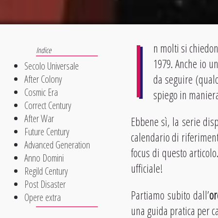
I
n molti si chiedo
1979. Anche io un
Secolo Universale
da seguire (qual
After Colony
Cosmic Era
spiego in maniera
Correct Century
After War
Ebbene sì, la serie disp
Future Century
calendario di riferimen
Advanced Generation
focus di questo articolo
Anno Domini
ufficiale!
Regild Century
Post Disaster
Partiamo subito dall’
or
Opere extra
una guida pratica per ca