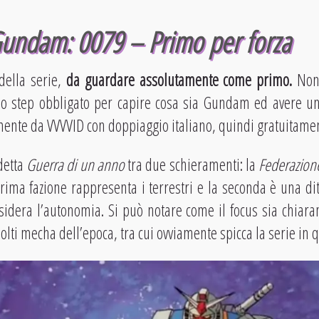
Gundam: 0079 – Primo per forza
della serie,
da guardare assolutamente come primo.
Non
 step obbligato per capire cosa sia Gundam ed avere una
mente da VVVVID con doppiaggio italiano, quindi gratuitame
detta
Guerra di un anno
tra due schieramenti: la
Federazione
 prima fazione rappresenta i terrestri e la seconda è una di
sidera l’autonomia. Si può notare come il focus sia chiaram
 molti mecha dell’epoca, tra cui ovviamente spicca la serie in 