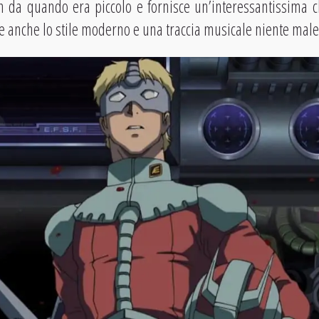
n da quando era piccolo e fornisce un’interessantissima c
 anche lo stile moderno e una traccia musicale niente male