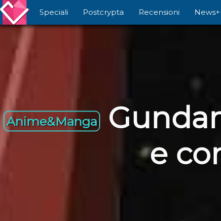
Speciali
Postcrypta
Recensioni
News+
Gundam:
Anime&Manga
e co