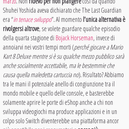
marzo
. Non
ridevo per non piangere
così da quando
Shuhei Yoshida aveva dichiarato che The Last Guardian
era “
in tenace sviluppo
”. Al momento
l’unica alternativa è
rivolgersi altrove
, se volete guardare qualche episodio
della quarta stagione di
Bojack Horseman
, invece di
annoiarvi nei vostri tempi morti (
perché giocare a Mario
Kart 8 Deluxe mentre si è su qualche mezzo pubblico sarà
anche socialmente accettabile, ma le bestemmie che
causa quella maledetta cartuccia no
). Risultato? Abbiamo
tra le mani il potenziale anello di congiunzione tra il
mondo mobile e quello delle console, e basterebbe
solamente aprire le porte di eShop anche a chi non
sviluppa videogiochi ma produce applicazioni e in un
colpo solo Switch diventerebbe una piattaforma ancor