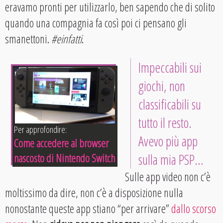
eravamo pronti per utilizzarlo, ben sapendo che di solito
quando una compagnia fa così poi ci pensano gli
smanettoni.
#einfatti
.
Impeccabili sui
giochi, non
classificabili su
tutto il resto.
Per approfondire:
Avevo più app
Come accedere al browser
sulla mia PSP…
nascosto di Nintendo Switch
Sulle app video non c’è
moltissimo da dire, non c’è a disposizione nulla
nonostante queste app stiano “per arrivare”
dallo scorso