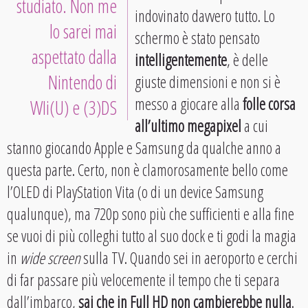
studiato. Non me
indovinato davvero tutto. Lo
lo sarei mai
schermo è stato pensato
aspettato dalla
intelligentemente
, è delle
Nintendo di
giuste dimensioni e non si è
messo a giocare alla
folle corsa
WIi(U) e (3)DS
all’ultimo megapixel
a cui
stanno giocando Apple e Samsung da qualche anno a
questa parte. Certo, non è clamorosamente bello come
l’OLED di PlayStation Vita (o di un device Samsung
qualunque), ma 720p sono più che sufficienti e alla fine
se vuoi di più colleghi tutto al suo dock e ti godi la magia
in
wide screen
sulla TV. Quando sei in aeroporto e cerchi
di far passare più velocemente il tempo che ti separa
dall’imbarco,
sai che in Full HD non cambierebbe nulla
.