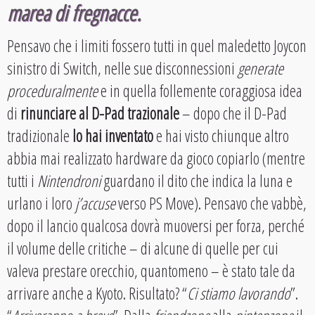
marea di
fregnacce
.
Pensavo che i limiti fossero tutti in quel maledetto Joycon
sinistro di Switch, nelle sue disconnessioni
generate
proceduralmente
e in quella follemente coraggiosa idea
di
rinunciare al D-Pad trazionale
– dopo che il D-Pad
tradizionale
lo hai inventato
e hai visto chiunque altro
abbia mai realizzato hardware da gioco copiarlo (mentre
tutti i
Nintendroni
guardano il dito che indica la luna e
urlano i loro
j’accuse
verso PS Move). Pensavo che vabbè,
dopo il lancio qualcosa dovrà muoversi per forza, perché
il volume delle critiche – di alcune di quelle per cui
valeva prestare orecchio, quantomeno – è stato tale da
arrivare anche a Kyoto. Risultato? “
Ci stiamo lavorando
”.