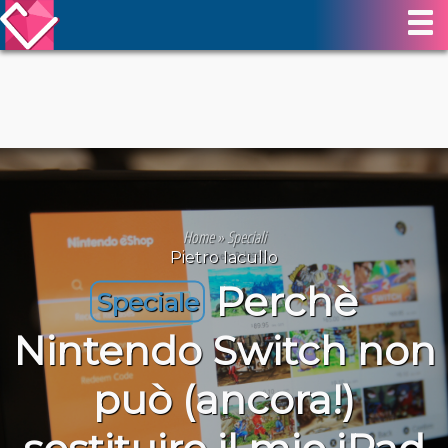
Home
»
Speciali
Pietro Iacullo
Perchè
Speciale
Nintendo Switch non
può (ancora!)