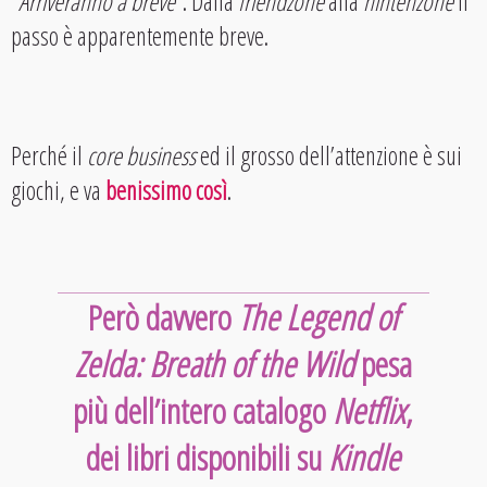
“
Arriveranno a breve
”. Dalla
friendzone
alla
nintenzone
il
passo è apparentemente breve.
Perché il
core business
ed il grosso dell’attenzione è sui
giochi, e va
benissimo così
.
Però davvero
The Legend of
Zelda: Breath of the Wild
pesa
più dell’intero catalogo
Netflix
,
dei libri disponibili su
Kindle