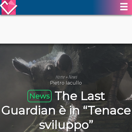
Home
»
News
Pietro Iacullo
The Last
News
Guardian è in “Tenace
sviluppo”