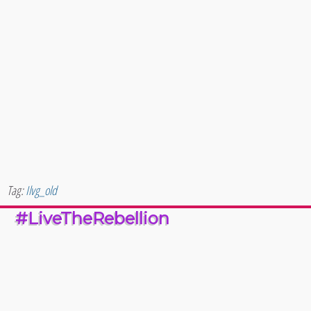
Tag:
Ilvg_old
#LiveTheRebellion