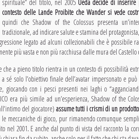
spirituale” del titolo, nel 2005
Ueda decide di inserire 
contesto delle Lande Proibite che Wander si vede costr
quindi che Shadow of the Colossus presenta un’inte
tradizionale, ad indicare salute e stamina del protagonista
gressione legato ad alcuni collezionabili che è possibile r
ente più vasta e non più racchiusa dalle mura del Castello 
che a pieno titolo rientra in un contesto di possibilità ext
a sé solo l’obiettivo finale dell’avatar impersonato e può
le, giocando con i pesci presenti nei laghi o “agganciando
Se ICO era più simile ad un’esperienza, Shadow of the Col
ll’intimo del giocatore)
assume tutti i crismi di un prodotto
che le meccaniche di gioco, pur rimanendo comunque sempli
cito nel 2001. E anche dal punto di vista del racconto la co
iù chiara fin da subito, anche solo per il fatto che chi sta da