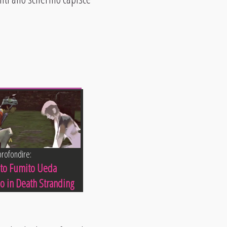
rofondire:
sto Fumito Ueda
so in Death Stranding