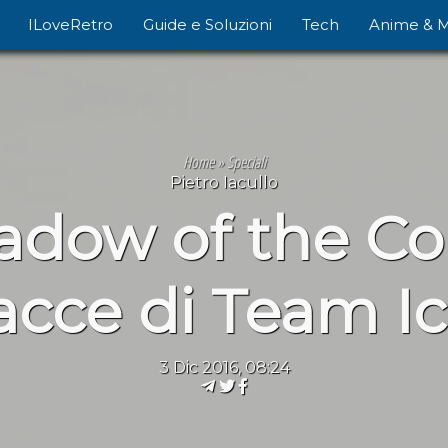
ILoveRetro
Guide e Soluzioni
Tech
Anime & 
Home
»
Speciali
Pietro Iacullo
adow of the Col
acce di Team I
3 Dic 2016, 08:24