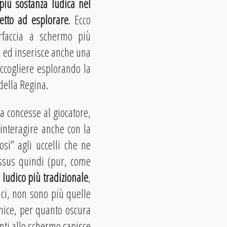
più sostanza ludica nel
etto ad esplorare
. Ecco
rfaccia a schermo più
, ed inserisce anche una
accogliere esplorando la
della Regina.
ra concesse al giocatore,
 interagire anche con la
si” agli uccelli che ne
ossus quindi (pur, come
 ludico più tradizionale
,
ci, non sono più quelle
rnice, per quanto oscura
vanti allo schermo capisce