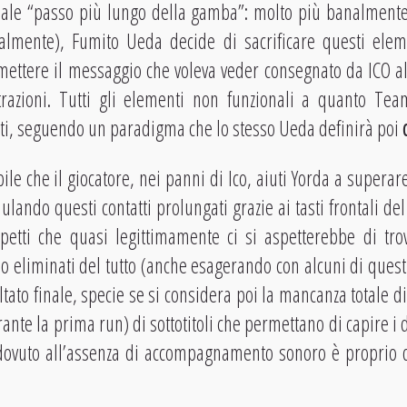
biale “passo più lungo della gamba”: molto più banalmente
lmente), Fumito Ueda decide di sacrificare questi ele
mettere il messaggio che voleva veder consegnato da ICO al
strazioni. Tutti gli elementi non funzionali a quanto Tea
ti, seguendo un paradigma che lo stesso Ueda definirà poi
 che il giocatore, nei panni di Ico, aiuti Yorda a superare 
ando questi contatti prolungati grazie ai tasti frontali del
petti che quasi legittimamente ci si aspetterebbe di trov
o o eliminati del tutto (anche esagerando con alcuni di ques
ultato finale, specie se si considera poi la mancanza totale d
e la prima run) di sottotitoli che permettano di capire i di
 dovuto all’assenza di accompagnamento sonoro è proprio