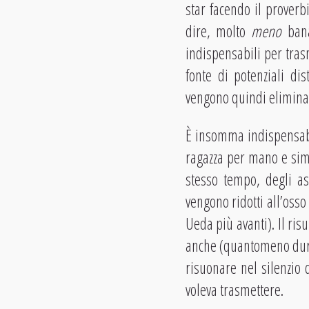
star facendo il prover
dire, molto
meno
bana
indispensabili per tras
fonte di potenziali di
vengono quindi elimina
È insomma indispensabile
ragazza per mano e simul
stesso tempo, degli as
vengono ridotti all’oss
Ueda più avanti). Il ris
anche (quantomeno durant
risuonare nel silenzio
voleva trasmettere.