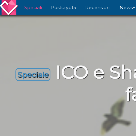
Speciali
Postcrypta
Recensioni
News+
ICO e Sh
Speciale
f