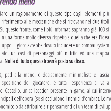
serendo meno
iare un ragionamento di questo tipo dagli elementi più
o riferimento alle meccaniche che si ritrovano nei due titoli
. Su questo fronte, come i più informati sapranno già, ICO si
 in una forma molto diversa rispetto a quella che era l’idea
viluppo. Il gioco avrebbe dovuto includere un combat system
olato, un cast di personaggi più nutrito ed una mappa
ia.
Nulla di tutto questo troverà posto su disco
.
CO, pad alla mano, è decisamente minimalista e lascia
isposizione del giocatore, e tutta l’esperienza si va a
del Castello, unica location presente in-game, al cui inter
incipali dell’opera (se si escludono i nemici d’ombra). Le m
conomico o da attribuire a ripensamenti di un team di svilup