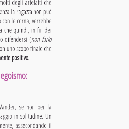
lti degli artefatti che
 senza la ragazza non può
o con le corna, verrebbe
a che quindi, in fin dei
o difendersi (
non farlo
con uno scopo finale che
mente positivo
.
l'egoismo:
Wander, se non per la
iaggio in solitudine. Un
amente, assecondando il