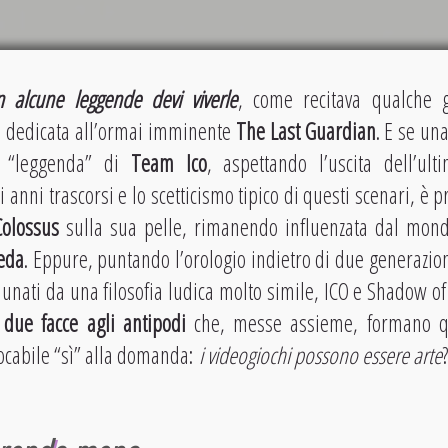
n alcune leggende devi viverle
, come recitava qualche 
 dedicata all’ormai imminente
The Last Guardian
. E se un
a “leggenda” di
Team Ico
, aspettando l’uscita dell’ult
 anni trascorsi e lo scetticismo tipico di questi scenari, è 
olossus
sulla sua pelle, rimanendo influenzata dal mond
eda
. Eppure, puntando l’orologio indietro di due generazion
unati da una filosofia ludica molto simile, ICO e Shadow 
,
due facce agli antipodi
che, messe assieme, formano q
ocabile “sì” alla domanda:
i videogiochi possono essere arte
?