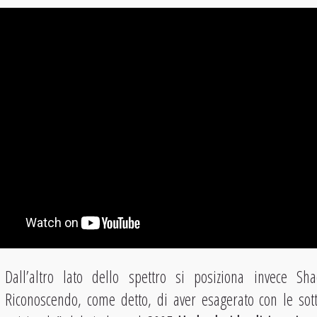
Dall’altro lato dello spettro si posiziona invece S
Riconoscendo, come detto, di aver esagerato con le sott