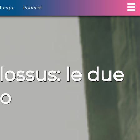
Manga
Podcast
ossus: le due
co