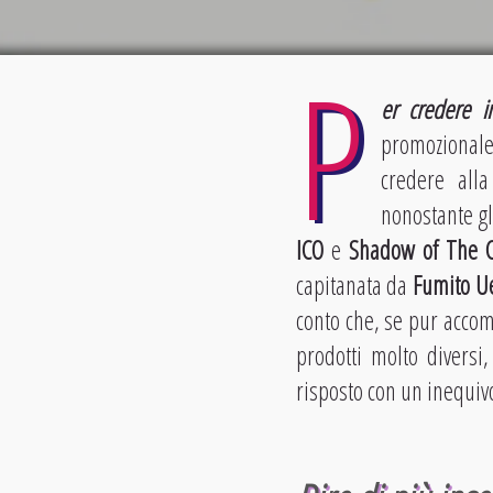
P
er credere i
promozionale
credere all
nonostante gli
ICO
e
Shadow of The C
capitanata da
Fumito U
conto che, se pur accom
prodotti molto diversi
risposto con un inequiv