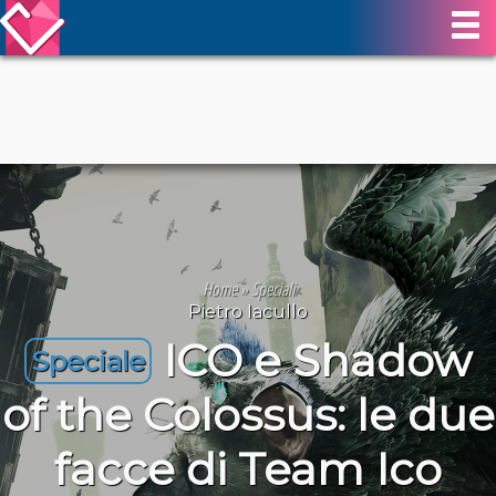
Home
»
Speciali
Pietro Iacullo
ICO e Shadow
Speciale
of the Colossus: le due
facce di Team Ico