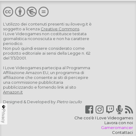
L'utilizzo dei contenuti presenti su
ilovevg.it
è
soggetto a licenza
Creative Commons
.
I Love Videogames non costituisce testata
giornalistica riconosciuta e non ha carattere
periodico.
Non può quindi essere considerato come
prodotto editoriale ai sensi della Legge n. 62
del 7/3/2001.
I Love Videogames partecipa al Programma
Affiliazione Amazon EU, un programma di
affiliazione che consente ai siti di percepire
una commissione pubblicitaria
pubblicizzando e fornendo link al sito
Amazon.it
Designed & Developed by
Pietro Iacullo
Privacy
Che cos'è I Love Videogames
Lavora con noi
Gameromancer
Contattaci