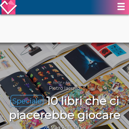
Home
»
Speciali
Pietro Iacullo
10 libri che ci
Speciale
piacerebbe giocare
28 Mag 2016, 10:54