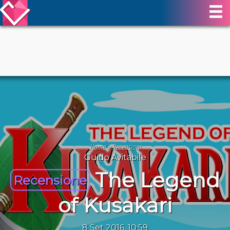
Home
»
Recensioni
Guido Avitabile
The Legend
Recensione
of Kusakari
8 Set 2016, 10:59