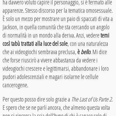
ha davvero voluto capire il personaggio, si è fermato alle
apparenze. Stesso discorso per la tematica omosessuale.
È solo un mezzo per mostrare un paio di spaccati di vita a
Jackson, in quella comunità che sta cercando un angolo
di normalità in un mondo alla deriva. Anzi, vedere
temi
così tabù trattati alla luce del sole
, con una naturalezza
che ai videogiochi sembrava preclusa,
è
bello
. Mi dice
che forse riuscirò a vivere abbastanza da vedere i
videogiochi crescere e legittimarsi, abbandonare i loro
pudori adolescenziali e magari isolarne le cellule
cancerogene.
Per questo posso dire solo grazie a
The Last of Us Parte 2
.
E spero che se ne parli ancora, che almeno questa volta
non si rincorra la scia dell’hype di chi è capace solo di