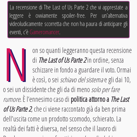
La recensione di The Last of Us Parte 2 che vi apprestate a
leggere è ovviamente spoiler-free. Per un’alternativa
videoludicamente scorretta che non ha paura di anticipare gli
eventi, c’è
Gameromancer
.
N
on so quanti leggeranno questa recensione
di
The Last of Us Parte 2
in ordine, senza
schizzare in fondo a guardare il voto. Ormai
è così, o sei
schiavo del sistema
e gli dai 10,
o sei un dissidente che gli da di meno
solo per fare
rumore
. È l’ennesimo caso di
politica attorno a
The Last
of Us Parte 2
, che ci viene raccontato già da ben prima
dell’uscita come un prodotto scomodo, schierato. La
realtà dei fatti è diversa, nel senso che il lavoro di