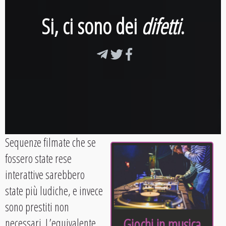
Si,
ci sono dei
difetti
.
Sequenze filmate che se
fossero state rese
interattive sarebbero
state più ludiche, e invece
sono prestiti non
Giochi in musica
necessari. L’equivalente