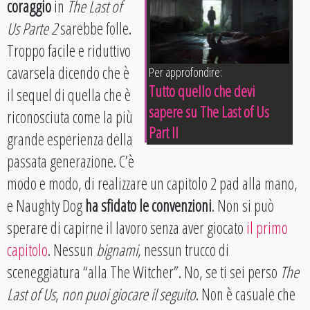
coraggio
in
The Last of
Us Parte 2
sarebbe folle.
Troppo facile e riduttivo
cavarsela dicendo che è
Per approfondire:
Tutto quello che devi
il sequel di quella che è
sapere su The Last of Us
riconosciuta come la più
Part II
grande esperienza della
passata generazione. C’è
modo e modo, di realizzare un capitolo 2 pad alla mano,
e Naughty Dog
ha sfidato le convenzioni
. Non si può
sperare di capirne il lavoro senza aver giocato
il primo
capitolo
. Nessun
bignami
, nessun trucco di
sceneggiatura “alla The Witcher”. No, se ti sei perso
The
Last of Us
,
non puoi giocare il seguito
. Non è casuale che