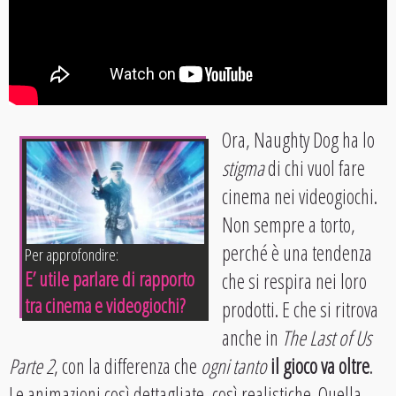
Ora, Naughty Dog ha lo
stigma
di chi vuol fare
cinema nei videogiochi.
Non sempre a torto,
perché è una tendenza
Per approfondire:
E’ utile parlare di rapporto
che si respira nei loro
tra cinema e videogiochi?
prodotti. E che si ritrova
anche in
The Last of Us
Parte 2
, con la differenza che
ogni tanto
il gioco va oltre
.
Le animazioni così dettagliate, così realistiche. Quella