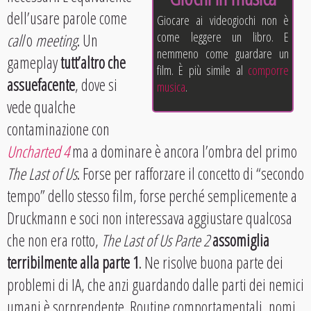
dell’usare parole come
Giocare ai videogiochi non è
come leggere un libro. E
call
o
meeting
. Un
nemmeno come guardare un
gameplay
tutt’altro che
film. È più simile al
comporre
assuefacente
, dove si
musica
.
vede qualche
contaminazione con
Uncharted 4
ma a dominare è ancora l’ombra del primo
The Last of Us
. Forse per rafforzare il concetto di “secondo
tempo” dello stesso film, forse perché semplicemente a
Druckmann e soci non interessava aggiustare qualcosa
che non era rotto,
The Last of Us Parte 2
assomiglia
terribilmente alla parte 1
. Ne risolve buona parte dei
problemi di IA, che anzi guardando dalle parti dei nemici
umani è sorprendente. Routine comportamentali, nomi,