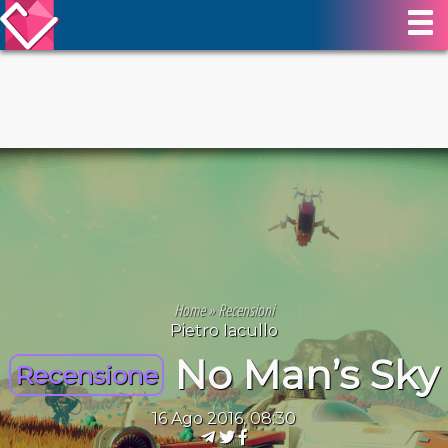
Home
»
Recensioni
Pietro Iacullo
No Man’s Sky
Recensione
16 Ago 2016, 08:30