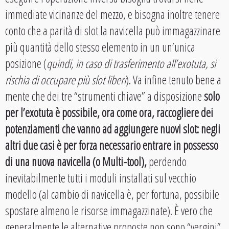
immediate vicinanze del mezzo, e bisogna inoltre tenere
conto che a parità di slot la navicella può immagazzinare
più quantità dello stesso elemento in un un’unica
posizione (
quindi, in caso di trasferimento all’exotuta, si
rischia di occupare più slot liberi
). Va infine tenuto bene a
mente che dei tre “strumenti chiave” a disposizione
solo
per l’exotuta è possibile, ora come ora, raccogliere dei
potenziamenti che vanno ad aggiungere nuovi slot: negli
altri due casi è per forza necessario entrare in possesso
di una nuova navicella (o Multi-tool),
perdendo
inevitabilmente tutti i moduli installati sul vecchio
modello (al cambio di navicella è, per fortuna, possibile
spostare almeno le risorse immagazzinate). È vero che
generalmente le alternative proposte non sono “vergini”