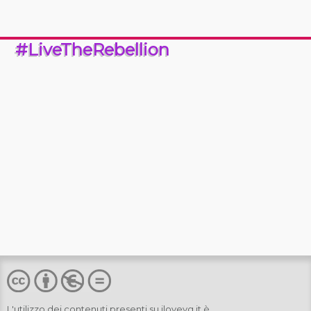
#LiveTheRebellion
L'utilizzo dei contenuti presenti su
ilovevg.it
è