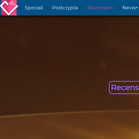
Speciali
Postcrypta
Recensioni
News+
Recens