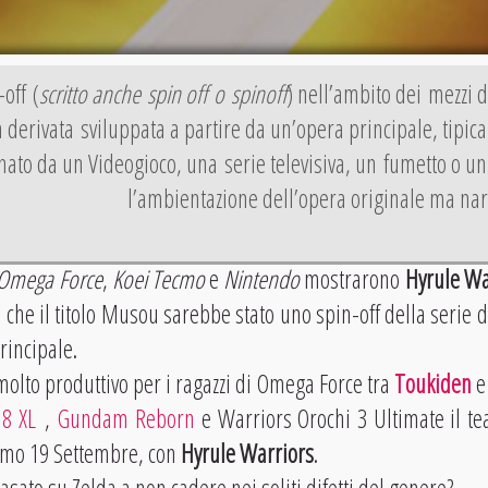
off (
scritto anche spin off o spinoff
) nell’ambito dei mezzi 
derivata sviluppata a partire da un’opera principale, tipi
nato da un Videogioco, una serie televisiva, un fumetto o u
l’ambientazione dell’opera originale ma narr
Omega Force
,
Koei Tecmo
e
Nintendo
mostrarono
Hyrule Wa
 che il titolo Musou sarebbe stato uno spin-off della serie 
rincipale.
molto produttivo per i ragazzi di Omega Force tra
Toukiden
e
 8 XL
,
Gundam Reborn
e Warriors Orochi 3 Ultimate il t
simo 19 Settembre, con
Hyrule Warriors
.