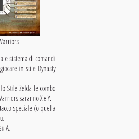
 Warriors
quale sistema di comandi
iocare in stile Dynasty
llo Stile Zelda le combo
 Warriors saranno X e Y.
tacco speciale (o quella
u.
su A.