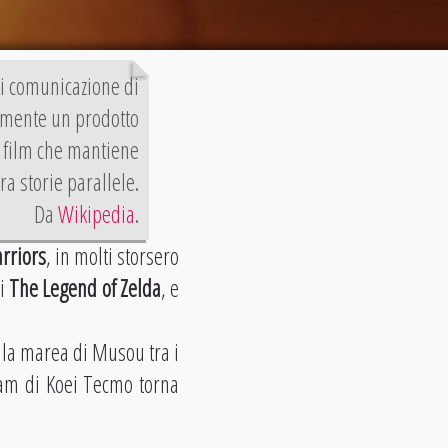
di comunicazione di
camente un prodotto
n film che mantiene
a storie parallele.
Da
Wikipedia
.
rriors
, in molti storsero
di
The Legend of Zelda
, e
 la marea di Musou tra i
eam di Koei Tecmo torna