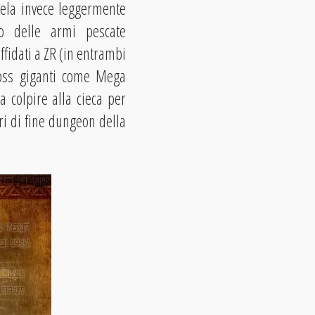
ela invece leggermente
no delle armi pescate
fidati a ZR (in entrambi
 boss giganti come Mega
 colpire alla cieca per
tri di fine dungeon della