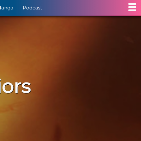
Manga
Podcast
iors