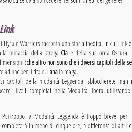
asato su Zelda a non cadere nei soliti difetti del genere?
Link
 Hyrule Warriors racconta una storia inedita, in cui Link 
alla minaccia della strega
Cia
e della sua orda Oscura, a
dimensioni (
che altro non sono che i diversi capitoli della se
 ad hoc per il titolo,
Lana
la maga.
si capitoli della modalità Leggenda, sbloccherete man 
care i livelli completati nella Modalità Libera, utilizzando
Purtroppo la Modalità Leggenda è troppo breve per 
completerà in meno di cinque ore, a differenza di altri 