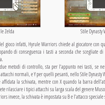
ile Zelda
Stile Dynasty
el gioco infatti, Hyrule Warriors chiede al giocatore con 
ppando di conseguenza i tasti a seconda che scegliate di g
a.
 due metodi di controllo, sta per l’appunto nei tasti, se ne
 attacchi normali, e Y per quelli pesanti, nello Stile Dynasty
è affidata la schivata, mentre con X quando la barra dell’at
te rilasciare i tipici attacchi su larga scala del genere Muso
ors invece, la schivata è impostata su B e l’attacco speciale 