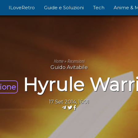
ILoveRetro
Guide e Soluzioni
Tech
Anime & 
Home
»
Recensioni
Guido Avitabile
Hyrule Warr
ione
17 Set 2014, 16:01