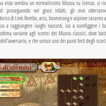
a vista sembra un normalissimo Musou su licenza, si riv
rd: proseguendo nel gioco infatti, gli eroi otterran
orico di Link: Bombe, arco, boomerang e arpione saranno af
o sia a raggiungere luoghi nascosti, sia a sconfiggere i
tima variante agli scontri dei Musou classici, dove basta
 dell’avversario, e che unisce uno dei punti forti degli scon