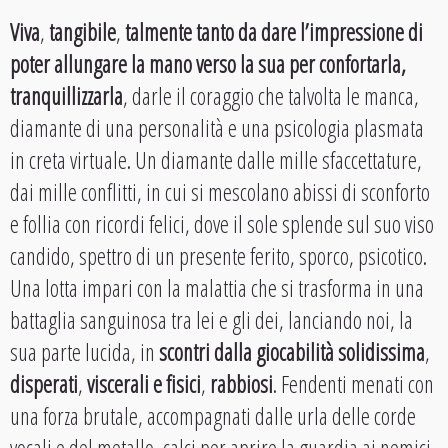
Viva
,
tangibile
,
talmente tanto da dare l’impressione di
poter allungare la mano verso la sua per confortarla,
tranquillizzarla
, darle il coraggio che talvolta le manca,
diamante di una personalità e una psicologia plasmata
in creta virtuale. Un diamante dalle mille sfaccettature,
dai mille conflitti, in cui si mescolano abissi di sconforto
e follia con ricordi felici, dove il sole splende sul suo viso
candido, spettro di un presente ferito, sporco, psicotico.
Una lotta impari con la malattia che si trasforma in una
battaglia sanguinosa tra lei e gli dei, lanciando noi, la
sua parte lucida, in
scontri dalla giocabilità solidissima
,
disperati
,
viscerali e fisici
,
rabbiosi
. Fendenti menati con
una forza brutale, accompagnati dalle urla delle corde