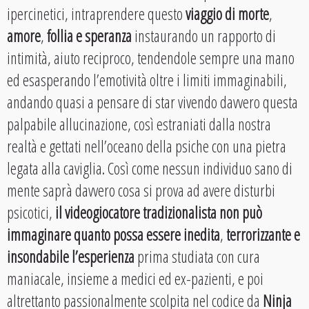
ipercinetici, intraprendere questo
viaggio di morte
,
amore
,
follia e speranza
instaurando un rapporto di
intimità, aiuto reciproco, tendendole sempre una mano
ed esasperando l’emotività oltre i limiti immaginabili,
andando quasi a pensare di star vivendo davvero questa
palpabile allucinazione, così estraniati dalla nostra
realtà e gettati nell’oceano della psiche con una pietra
legata alla caviglia. Così come nessun individuo sano di
mente saprà davvero cosa si prova ad avere disturbi
psicotici,
il videogiocatore tradizionalista non può
immaginare quanto possa essere inedita
,
terrorizzante e
insondabile l’esperienza
prima studiata con cura
maniacale, insieme a medici ed ex-pazienti, e poi
altrettanto passionalmente scolpita nel codice da
Ninja