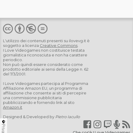
L'utilizzo dei contenuti presenti su
ilovevg.it
è
soggetto a licenza
Creative Commons
.
I Love Videogames non costituisce testata
giornalistica riconosciuta e non ha carattere
periodico.
Non può quindi essere considerato come
prodotto editoriale ai sensi della Legge n. 62
del 7/3/2001.
I Love Videogames partecipa al Programma
Affiliazione Amazon EU, un programma di
affiliazione che consente ai siti di percepire
una commissione pubblicitaria
pubblicizzando e fornendo link al sito
Amazon.it
Designed & Developed by
Pietro Iacullo
Privacy
Che cos'è I Love Videogames