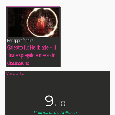
Per approfondire:
Galeotto fu: Hellblade – il
finale spiegato e messo in
discussione
Verdetto
9
10
/
L'allucinante bellezza.