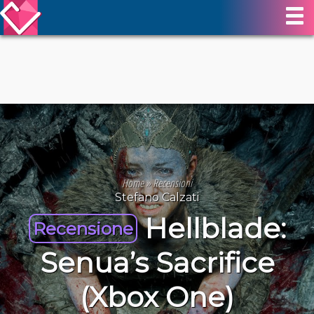
Home
»
Recensioni
Stefano Calzati
Hellblade:
Recensione
Senua’s Sacrifice
(Xbox One)