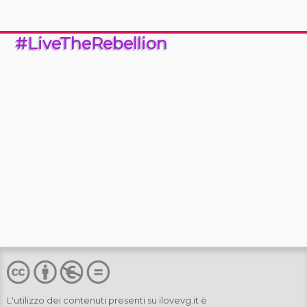
#LiveTheRebellion
L'utilizzo dei contenuti presenti su
ilovevg.it
è