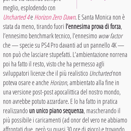
meglio, esplodendo con
Uncharted 4
e
Horizon Zero Dawn
. E Santa Monica non è
stata da meno, tirando fuori
l’ennesima prova di forza
,
l’ennesimo benchmark tecnico, l’ennesimo
wow factor
che — specie su PS4 Pro davanti ad un pannello 4K —
non può che lasciare stupefatti. L’ambientazione norrena
poi ha fatto il resto, visto che ha permesso agli
sviluppatori licenze che il più realistico
Uncharted
non
poteva osare e anche
Horizon
, ambientato alla fine in
una versione post-post apocalittica del nostro mondo,
non avrebbe potuto azzardare. E lo ha fatto in pratica
realizzando
un unico piano sequenza
, mascherando il
più possibile i caricamenti (ad onor del vero ne abbiamo
affrontati due, però su quasi 30 ore di gioco) e trovando