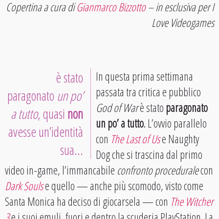
Copertina a cura di
Gianmarco Bizzotto
– in esclusiva per I
Love Videogames
è stato
In questa prima settimana
passata tra critica e pubblico
paragonato
un po’
God of War
è stato
paragonato
a tutto
, quasi
non
un po’ a tutto
. L’ovvio parallelo
avesse un’identità
con
The Last of Us
e Naughty
sua…
Dog che si trascina dal primo
video in-game, l’immancabile
confronto procedurale
con
Dark Souls
e quello — anche più scomodo, visto come
Santa Monica ha deciso di giocarsela — con
The Witcher
3
e i suoi emuli, fuori e dentro la scuderia PlayStation. La