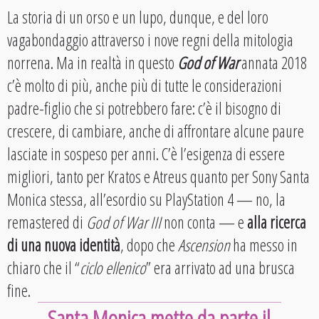
La storia di un orso e un lupo, dunque, e del loro
vagabondaggio attraverso i nove regni della mitologia
norrena. Ma in realtà in questo
God of War
annata 2018
c’è molto di più, anche più di tutte le considerazioni
padre-figlio che si potrebbero fare: c’è il bisogno di
crescere, di cambiare, anche di affrontare alcune paure
lasciate in sospeso per anni. C’è l’esigenza di essere
migliori, tanto per Kratos e Atreus quanto per Sony Santa
Monica stessa, all’esordio su PlayStation 4 — no, la
remastered di
God of War III
non conta — e
alla ricerca
di una nuova identità
, dopo che
Ascension
ha messo in
chiaro che il “
ciclo ellenico
” era arrivato ad una brusca
fine.
Santa Monica mette da parte il