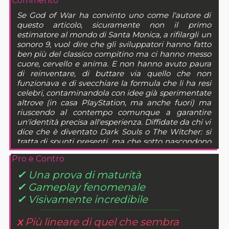
Commento
Se God of War ha convinto uno come l'autore di
questo articolo, sicuramente non il primo
estimatore al mondo di Santa Monica, a rifilargli un
sonoro 9, vuol dire che gli sviluppatori hanno fatto
ben più del classico compitino ma ci hanno messo
cuore, cervello e anima. E non hanno avuto paura
di reinventare, di buttare via quello che non
funzionava e di svecchiare la formula che li ha resi
celebri, contaminandola con idee già sperimentate
altrove (in casa PlayStation, ma anche fuori) ma
riuscendo al contempo comunque a garantire
un'identità precisa all'esperienza. Diffidate da chi vi
dice che è diventato Dark Souls o The Witcher: si
tratta di spunti presenti, ma che sotto nascondono
comunque un paio di intuizioni originali che
Pro e Contro
funzionano alla grande. E una solidità tecnica
incredibile, che ben si accompagna ad un
✓
Una prova di maturità
gameplay mai così divertente.
✓
Gameplay fenomenale
✓
Visivamente incredibile
x
Più lineare di quel che sembra