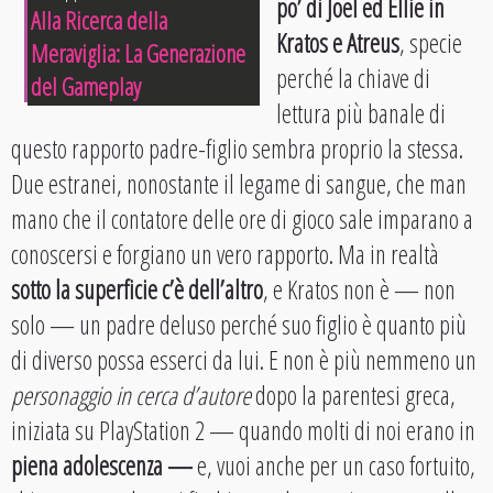
po’ di Joel ed Ellie in
Alla Ricerca della
Kratos e Atreus
, specie
Meraviglia: La Generazione
perché la chiave di
del Gameplay
lettura più banale di
questo rapporto padre-figlio sembra proprio la stessa.
Due estranei, nonostante il legame di sangue, che man
mano che il contatore delle ore di gioco sale imparano a
conoscersi e forgiano un vero rapporto. Ma in realtà
sotto la superficie c’è dell’altro
, e Kratos non è — non
solo — un padre deluso perché suo figlio è quanto più
di diverso possa esserci da lui. E non è più nemmeno un
personaggio in cerca d’autore
dopo la parentesi greca,
iniziata su PlayStation 2 — quando molti di noi erano in
piena adolescenza —
e, vuoi anche per un caso fortuito,