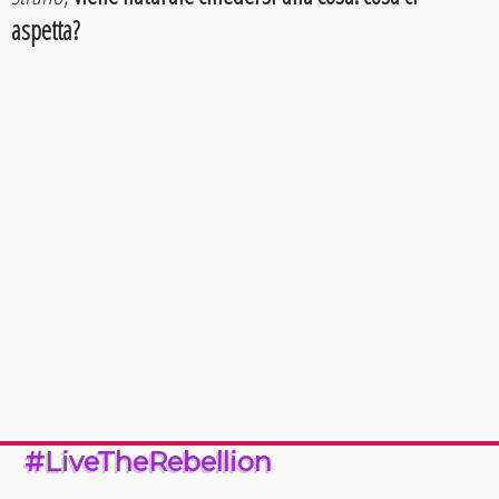
aspetta?
#LiveTheRebellion