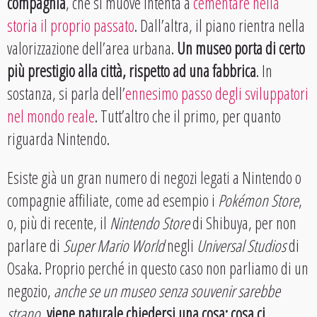
compagnia
, che si muove intenta a
cementare nella
storia il proprio passato
. Dall’altra, il piano rientra nella
valorizzazione dell’area urbana.
Un museo porta di certo
più prestigio alla città, rispetto ad una fabbrica
. In
sostanza, si parla dell’
ennesimo passo degli sviluppatori
nel mondo reale
. Tutt’altro che il primo, per quanto
riguarda Nintendo.
Esiste già un gran numero di negozi legati a Nintendo o
compagnie affiliate, come ad esempio i
Pokémon Store
,
o, più di recente, il
Nintendo Store
di Shibuya, per non
parlare di
Super Mario World
negli
Universal Studios
di
Osaka. Proprio perché in questo caso non parliamo di un
negozio,
anche se un museo senza souvenir sarebbe
strano
,
viene naturale chiedersi una cosa: cosa ci