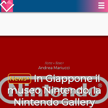
Home
»
News+
Andrea Mariucci
In Giappone il
News+
museo Nintendo, la
Nintendo Gallery