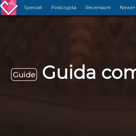
Speciali
Postcrypta
Recensioni
News+
Guida com
Guide