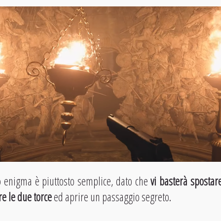
o enigma è piuttosto semplice, dato che
vi basterà spostare
e le due torce
ed aprire un passaggio segreto.