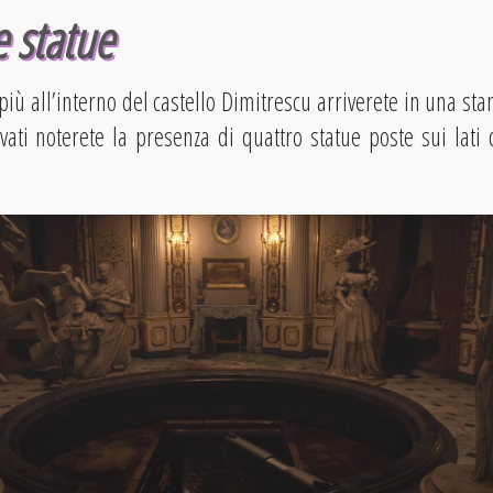
 statue
ù all’interno del castello Dimitrescu arriverete in una sta
vati noterete la presenza di quattro statue poste sui lati