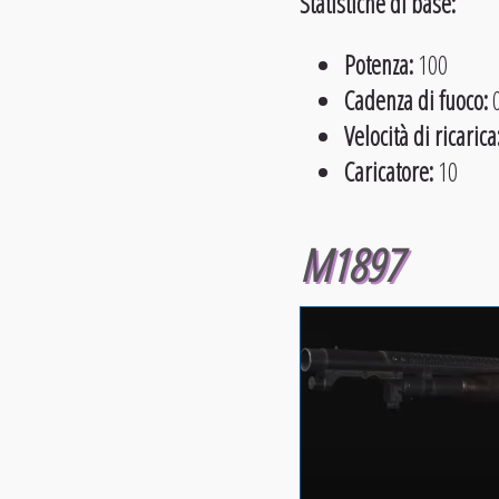
Statistiche di base:
Potenza:
100
Cadenza di fuoco:
0
Velocità di ricarica
Caricatore:
10
M1897