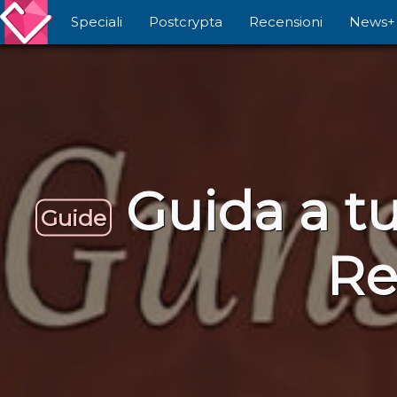
Speciali
Postcrypta
Recensioni
News+
Guida a tu
Guide
Re