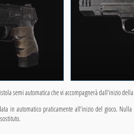
stola semi automatica che vi accompagnerà dall’inizio della 
ata in automatico praticamente all’inizio del gioco. Nulla d
sostituto.