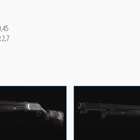
,45
:
2,7