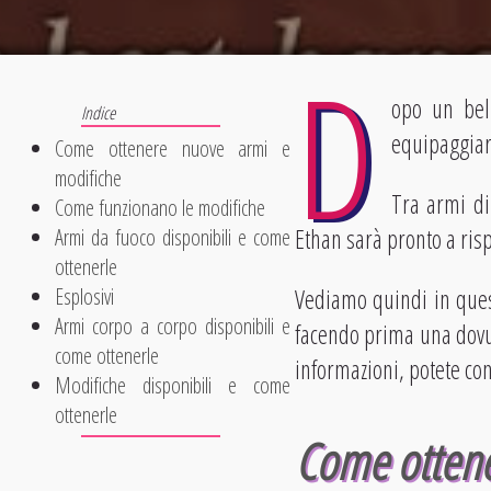
D
opo un bel 
equipaggiare
Come ottenere nuove armi e
modifiche
Tra armi di
Come funzionano le modifiche
Ethan sarà pronto a ris
Armi da fuoco disponibili e come
ottenerle
Esplosivi
Vediamo quindi in quest
Armi corpo a corpo disponibili e
facendo prima una dovu
come ottenerle
informazioni, potete co
Modifiche disponibili e come
ottenerle
Come ottene