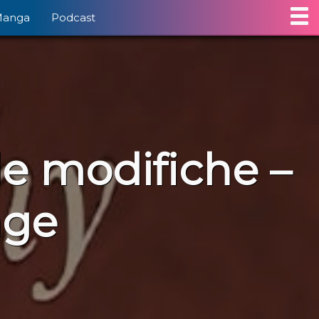
Manga
Podcast
lle modifiche –
age