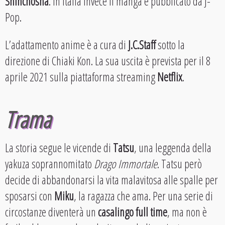
Shinchosha
. In Italia invece il manga è pubblicato da J-
Pop.
L’adattamento anime è a cura di
J.C.Staff
sotto la
direzione di Chiaki Kon. La sua uscita è prevista per il 8
aprile 2021 sulla piattaforma streaming
Netflix
.
Trama
La storia segue le vicende di
Tatsu
, una leggenda della
yakuza soprannomitato
Drago Immortale
. Tatsu però
decide di abbandonarsi la vita malavitosa alle spalle per
sposarsi con
Miku
, la ragazza che ama. Per una serie di
circostanze diventerà un
casalingo full time
, ma non è