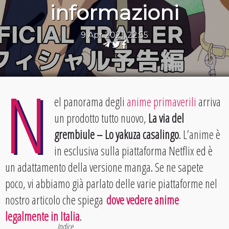
informazioni
9 Apr 2021, 22:55
N
el panorama degli
anime primaverili
arriva
un prodotto tutto nuovo,
La via del
grembiule – Lo yakuza casalingo
. L’anime è
in esclusiva sulla piattaforma Netflix ed è
un adattamento della versione manga. Se ne sapete
poco, vi abbiamo già parlato delle varie piattaforme nel
nostro articolo che spiega
dove vedere anime
legalmente in Italia
.