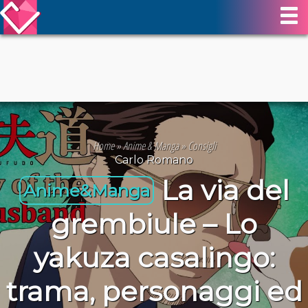
Home
»
Anime & Manga
»
Consigli
Carlo Romano
La via del
Anime&Manga
grembiule – Lo
yakuza casalingo:
trama, personaggi ed