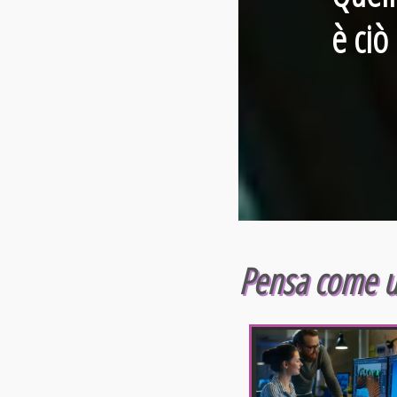
è ciò
Pensa come u