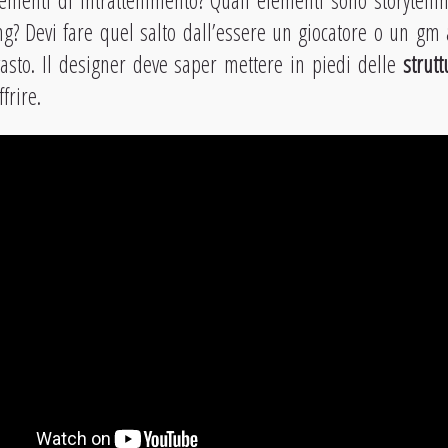
ementi di intrattenimento? Quali elementi sono storytelli
g? Devi fare quel salto dall’essere un giocatore o un gm 
sto. Il designer deve saper mettere in piedi delle
strut
frire.