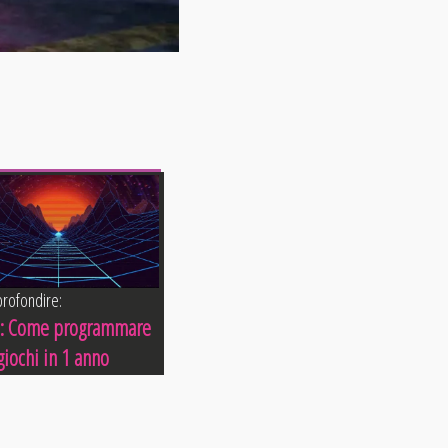
rofondire:
: Come programmare
iochi in 1 anno