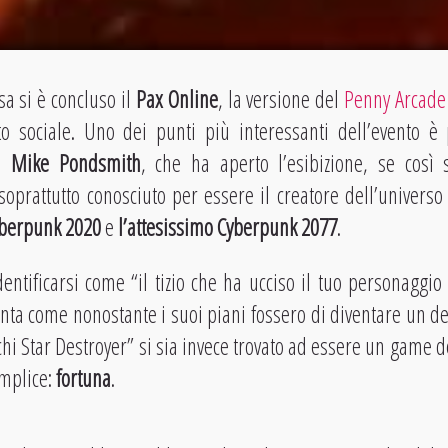
sa si è concluso il
Pax Online
, la versione del
Penny Arcade
o sociale. Uno dei punti più interessanti dell’evento è
on
Mike Pondsmith
, che ha aperto l’esibizione, se così
oprattutto conosciuto per essere il creatore dell’universo
berpunk 2020
e
l’attesissimo Cyberpunk 2077
.
entificarsi come “il tizio che ha ucciso il tuo personaggi
nta come nonostante i suoi piani fossero di diventare un des
chi Star Destroyer” si sia invece trovato ad essere un game d
emplice:
fortuna
.