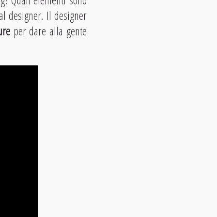
ng? Quali elementi sono
al designer. Il designer
ture
per dare alla gente