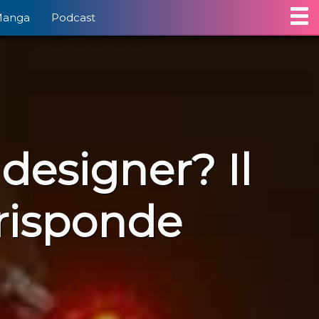
Manga
Podcast
esigner? Il
risponde