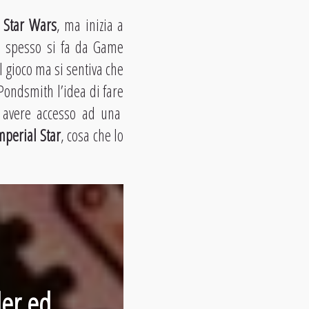
a
Star Wars
, ma inizia a
e spesso si fa da Game
l gioco ma si sentiva che
 Pondsmith l’idea di fare
i avere accesso ad una
mperial Star
, cosa che lo
ler
ed