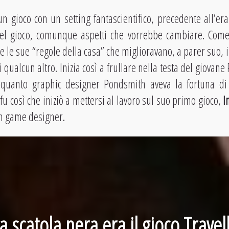
n gioco con un setting fantascientifico, precedente all’er
 nel gioco, comunque aspetti che vorrebbe cambiare. Com
e le sue “regole della casa” che miglioravano, a parer suo, i
 qualcun altro. Inizia così a frullare nella testa del giovane
 quanto graphic designer Pondsmith aveva la fortuna d
fu così che iniziò a mettersi al lavoro sul suo primo gioco,
I
un game designer.
a scatola nera era il gioco
Travel