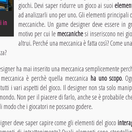
giochi. Devi saper ridurre un gioco ai suoi
element
ad analizzarli uno per uno. Gli elementi principali 
i in
meccaniche. Un game designer deve essere in gra
motivo per cui le
meccaniche
si inseriscono nei gio
altrui. Perché una meccanica è fatta così? Come un
za?
igner ha mai inserito una meccanica semplicemente perchè 
 meccanica è perchè quella meccanica
ha uno scopo
. Og
utti i vari aspetti del gioco. Il designer non sta solo mani
ondo. Non per il piacere di farlo, anche se è probabile che 
i modo che i giocatori ne possano godere.
signer deve saper capire come gli elementi del gioco
intera