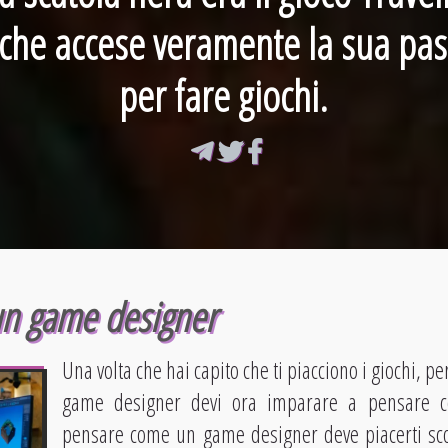
 che accese veramente la sua pa
per fare giochi.
n game designer
Una volta che hai capito che ti piacciono i giochi, per
game designer devi ora imparare a pensare c
pensare come un game designer deve piacerti sc