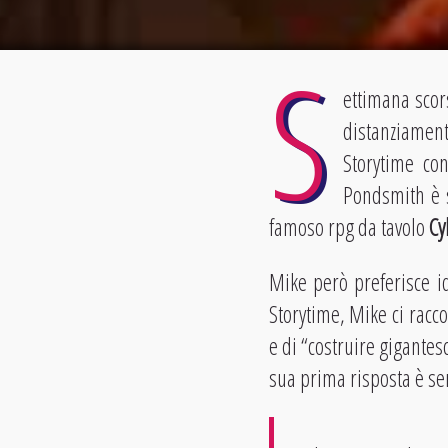
S
ettimana scor
distanziament
Storytime c
Pondsmith è s
famoso rpg da tavolo
Cy
Mike però preferisce id
Storytime, Mike ci racco
e di “costruire gigantes
sua prima risposta è s