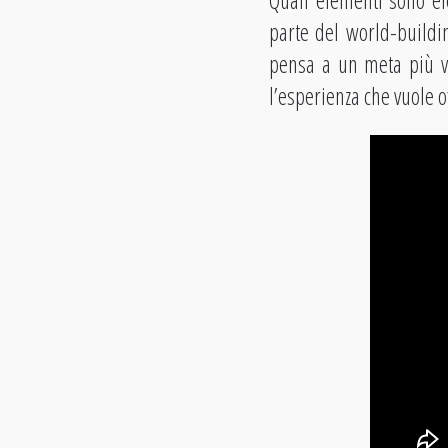
Quali elementi sono el
parte del world-buildin
pensa a un meta più va
l’esperienza che vuole of