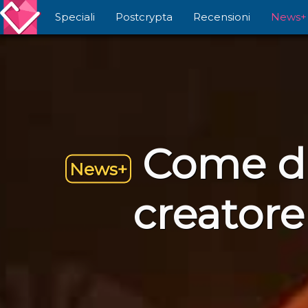
Speciali
Postcrypta
Recensioni
News+
Come di
News+
creator