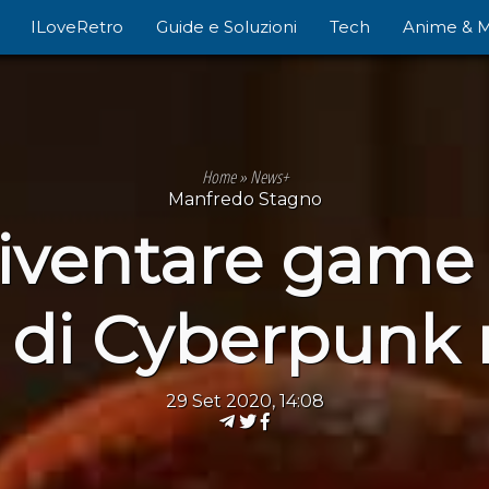
ILoveRetro
Guide e Soluzioni
Tech
Anime & 
Home
»
News+
Manfredo Stagno
ventare game d
e di Cyberpunk 
29 Set 2020, 14:08