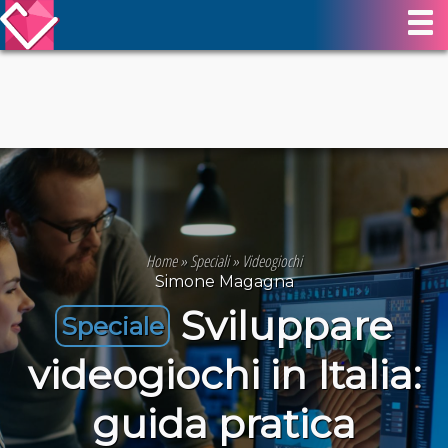
Home
»
Speciali
»
Videogiochi
Simone Magagna
Sviluppare
Speciale
videogiochi in Italia:
guida pratica