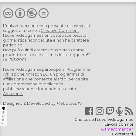
L'utilizzo dei contenuti presenti su
ilovevg.it
è
soggetto a licenza
Creative Commons
.
I Love Videogames non costituisce testata
giornalistica riconosciuta e non ha carattere
periodico.
Non può quindi essere considerato come
prodotto editoriale ai sensi della Legge n. 62
del 7/3/2001.
I Love Videogames partecipa al Programma
Affiliazione Amazon EU, un programma di
affiliazione che consente ai siti di percepire
una commissione pubblicitaria
pubblicizzando e fornendo link al sito
Amazon.it
Designed & Developed by
Pietro Iacullo
Privacy
Che cos'è I Love Videogames
Lavora con noi
Gameromancer
Contattaci