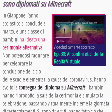
sono diplomati su Minecraft
In Giappone l’anno
scolastico si conclude a
marzo, e una classe di
bambini
ha ideato una
cerimonia alternativa
.
Videoludicamente scorretto:
Ep. 39: Ai confini etici della
Non potendosi radunare
Realtà Virtuale
per celebrare la
conclusione del ciclo
delle scuole elementari a causa del coronavirus, hanno
svolto la
consegna del diploma su
Minecraft
. I bambini
hanno riprodotto la sala della cerimonia e simulato la
celebrazione, passando virtualmente insieme la giornata
di festeggiamenti. Si sono divertiti, hanno fatto ciò che