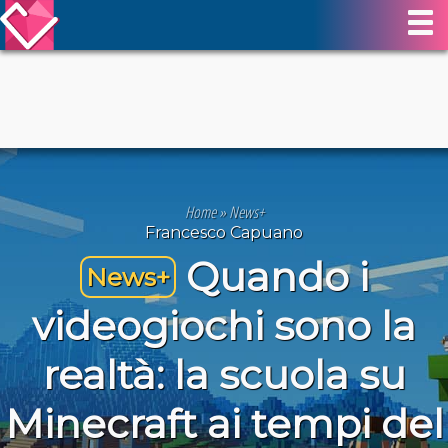
Home
»
News+
Francesco Capuano
Quando i
News+
videogiochi sono la
realtà: la scuola su
Minecraft ai tempi del