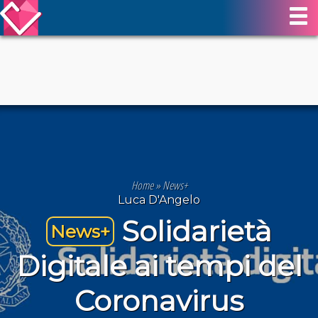
Home
»
News+
Luca D'Angelo
Solidarietà
News+
Digitale ai tempi del
Coronavirus