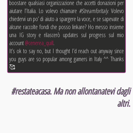
boostare qualsiasi organizzazione che accetti donazioni per
aiutare l’Italia. Lo volevo chiamare
#StreamforItaly
. Volevo
chiedervi un po’ di aiuto a spargere la voce, e se sapevate di
alcune raccolte fondi che posso linkare? Ho messo insieme
una IG story e rilascerò updates sul progress sul mio
account
@cenerea_quill
.
It’s ok to say no, but I thought I’d reach out anyway since
you guys are so popular among gamers in Italy ^^ Thanks
🥰
#restateacasa. Ma non allontanatevi dagli
altri.