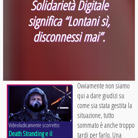
Solidarietà Digitale
significa “Lontani sì,
disconnessi mai”.
Ovviamente non siamo
qui a dare giudizi su
come sia stata gestita la
situazione, tutto
sommato è anche troppo
Videoludicamente scorretto:
Death Stranding e il
tardi per farlo. Una