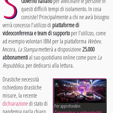
S
Governo italiano
per avvicinare le persone in
questi difficili tempi di isolamento. In cosa
consiste? Principalmente a chi ne avrà bisogno
verrà concesso l’utilizzo di
piattaforme di
videoconferenza e team di supporto
per l’utilizzo, come
ad esempio volontari IBM per la piattaforma
Webex
.
Ancora,
La Stampa
metterà a disposizione
25.000
abbonamenti
al suo quotidiano online come pure
La
Repubblica,
per dedicarsi alla lettura.
Drastiche necessità
richiedono drastiche
misure, la recente
dichiarazione
di stato di
Per approfondire:
pandemia parla chiaro
Coronavirus e videogiochi: