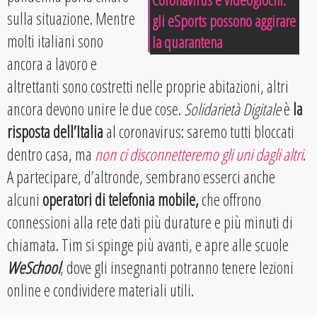
sulla situazione. Mentre
gli eSports possono aggirare
molti italiani sono
la quarantena
ancora a lavoro e
altrettanti sono costretti nelle proprie abitazioni, altri
ancora devono unire le due cose.
Solidarietà Digitale
è
la
risposta dell’Italia
al coronavirus: saremo tutti bloccati
dentro casa, ma
non ci disconnetteremo gli uni dagli altri
.
A partecipare, d’altronde, sembrano esserci anche
alcuni
operatori di telefonia mobile,
che offrono
connessioni alla rete dati più durature e più minuti di
chiamata. Tim si spinge più avanti, e apre alle scuole
WeSchool
, dove gli insegnanti potranno tenere lezioni
online e condividere materiali utili.