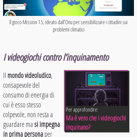
Il gioco Mission 1.5, ideato dall’Onu per sensibilizzare i cittadini sui
problemi climatici
I videogiochi contro l’inquinamento
Il
mondo videoludico
,
consapevole del
consumo di energia di
cui è esso stesso
Per approfondire:
colpevole, non resta a
Ma è vero che i videogiochi
guardare ma
si impegna
inquinano?
in prima persona
per