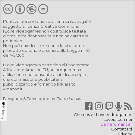
L'utilizzo dei contenuti presenti su
ilovevg.it
è
soggetto a licenza
Creative Commons
.
I Love Videogames non costituisce testata
giornalistica riconosciuta e non ha carattere
periodico.
Non può quindi essere considerato come
prodotto editoriale ai sensi della Legge n. 62
del 7/3/2001.
I Love Videogames partecipa al Programma
Affiliazione Amazon EU, un programma di
affiliazione che consente ai siti di percepire
una commissione pubblicitaria
pubblicizzando e fornendo link al sito
Amazon.it
Designed & Developed by
Pietro Iacullo
Privacy
Che cos'è I Love Videogames
Lavora con noi
Gameromancer
Contattaci
Privacy